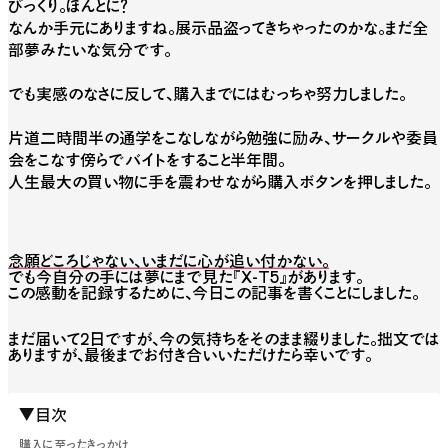
びっくり。ほんとに？
なんか手元にありますね。展示品盗ってきちゃったのかな。まだ全
部夢みたいな気分です。
でも実感のなさに反して、購入までにはむっちゃ努力しました。
片道二時間半の通学をこなしながら勉強に励み、サークルや委員
会をこなす傍らでバイトをすること半年間。
人生最大の買い物に手を震わせながら購入ボタンを押しました。
念願どころじゃない、いまだに心が追い付かない。
でも今自分の手には夢にまで見た『X-T5』があります。
この感動を記録するために、今日この記事を書くことにしました。
まだ届いて2日ですが、今の気持ちをそのまま綴りました。拙文では
ありますが、最後までお付き合いいただけたら幸いです。
▼目次
購入に至ったきっかけ