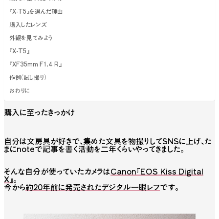
『X-T5』を選んだ理由
購入したレンズ
外観を見てみよう
『X-T5』
『XF35mm F1.4 R』
作例（試し撮り）
おわりに
購入に至ったきっかけ
自分は文房具が好きで、集めた文具を物撮りしてSNSに上げ、た
まにnoteで記事を書く活動を二年くらいやってきました。
そんな自分が使っていたカメラは
Canon『EOS Kiss Digital
X』
。
今から
約20年前に発売されたデジタル一眼レフ
です。