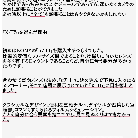
おかげでみっちみちのスケジュールであっても、迷いなくカメラの
ために頑張ることができました。
あの時以上に
“全て”
を頑張ることはもうできないかもしれない。
『X-T5』を選んだ理由
初めはSONYの『α7 III』を購入するつもりでした。
比較的安価なフルサイズ機であることや、物撮りに向いたレンズ
を多く有するEマウントであることなど、自分に合う要素が多かっ
たのです。
合わせて買うレンズも決め、『α7 III』に決め込んで下見に入ったカ
メラコーナー。
そこで店頭に展示されていた『X-T5』に目を奪われ
ました。
クラシカルなデザイン、便利な三軸チルト、ダイヤルが密集した軍
艦部、ロマンくすぐられるフィルムシミュレーション。
たとえ自分に合う要素を捨ててでも、見て見ぬふりはできなかっ
た。