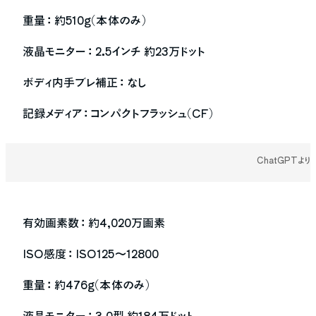
重量 ：
約510g（本体のみ）
液晶モニター ：
2.5インチ 約23万ドット
ボディ内手ブレ補正 ：
なし
記録メディア ：
コンパクトフラッシュ（CF）
ChatGPTより
有効画素数 ：
約4,020万画素
ISO感度 ：
ISO125～12800
重量 ：
約476g（本体のみ）
液晶モニター ：
3.0型 約184万ドット