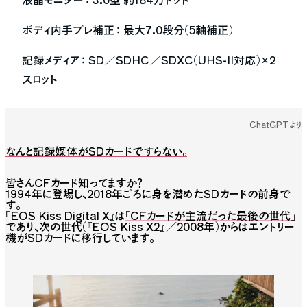
ボディ内手ブレ補正 ：
最大7.0段分（5軸補正）
記録メディア ：
SD／SDHC／SDXC（UHS-II対応）×2
スロット
ChatGPTより
なんと記録媒体がSDカードですらない。
皆さんCFカード知ってますか？
1994年に登場し、2018年ごろに身を潜めたSDカードの前身で
す。
『EOS Kiss Digital X』は
「CFカードが主流だった最後の世代」
であり、次の世代（『EOS Kiss X2』／2008年）からはエントリー
機がSDカードに移行しています。