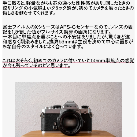
手に取ると、軽量ながらも芯の通った剛性感があり、回したときの
絞りリングの小気味よいクリック感が、初めてカメラを触ったときの
愉しさを甦らせてくれます。
富士フイルムのXシリーズはAPS-Cセンサーなので、
レンズの表
記を1.5倍した値がフルサイズ換算の画角になります。
一本目に単焦点を選ぶことへの不安はありましたが、驚くほど違
和感なく馴染みました。換算53mmは主役を決めて中心に置きが
ちな自分のスタイルによく合っています。
これはおそらく、初めてのカメラに付いていた50mm単焦点の感覚
が今も残っているのだと思います。