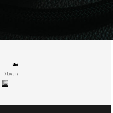
sho
X Lovers