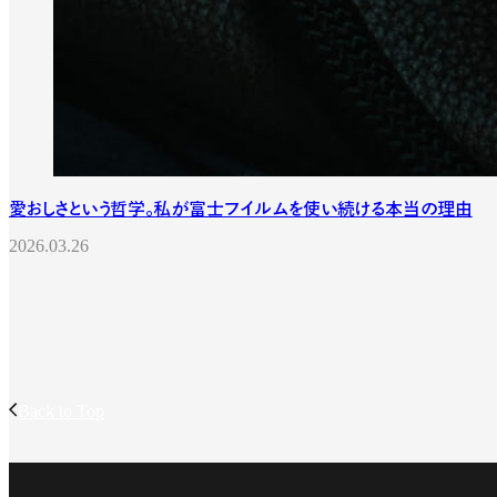
愛おしさという哲学。私が富士フイルムを使い続ける本当の理由
2026.03.26
Back to Top