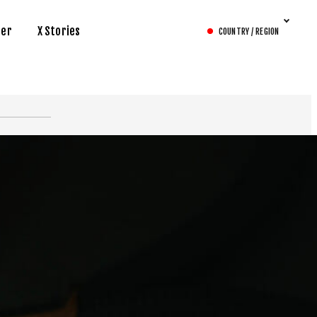
her
X Stories
COUNTRY / REGION