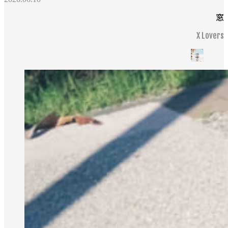
窓
X Lovers