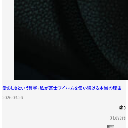
愛おしさという哲学。私が富士フイルムを使い続ける本当の理由
2026.03.26
sho
X Lovers