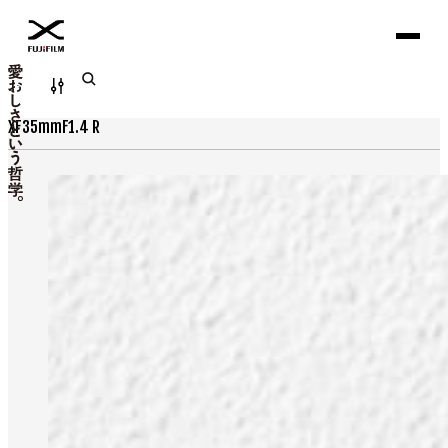
Filter
XF35mmF1.4 R