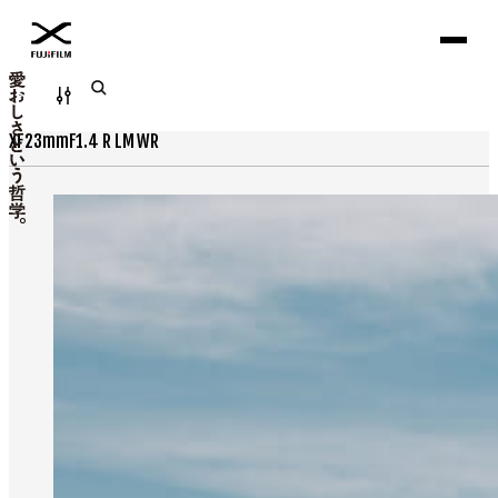
Filter
XF23mmF1.4 R LM WR