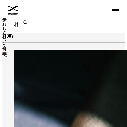
Filter
X100VI