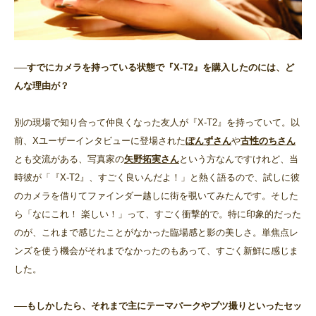
──すでにカメラを持っている状態で『X-T2』を購入したのには、ど
んな理由が？
別の現場で知り合って仲良くなった友人が『X-T2』を持っていて。以
前、Xユーザーインタビューに登場された
ぽんずさん
や
古性のちさん
とも交流がある、写真家の
矢野拓実さん
という方なんですけれど、当
時彼が「『X-T2』、すごく良いんだよ！」と熱く語るので、試しに彼
のカメラを借りてファインダー越しに街を覗いてみたんです。そした
ら「なにこれ！ 楽しい！」って、すごく衝撃的で。特に印象的だった
のが、これまで感じたことがなかった臨場感と影の美しさ。単焦点レ
ンズを使う機会がそれまでなかったのもあって、すごく新鮮に感じま
した。
──もしかしたら、それまで主にテーマパークやブツ撮りといったセッ