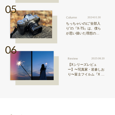
Column
2024.01.30
ちっちゃいのに“全部入
り”の『X-T5』は、僕ら
が思い描いた理想の写
真機。〜記憶カメラ vo
l.1〜
Review
2025.08.20
【Xシリーズレビュ
ー】〜写真家・岩倉しお
り〜富士フイルム『X ha
lf』で探る、視点と色彩