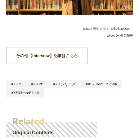
text by 野中ミサキ（NaNo.works）
photo by 高見知香
その他【Interview】記事はこちら
X-T2
X-T20
X-Tシリーズ
XF23mmF2 R WR
XF35mmF1.4 R
Related
Original Contents