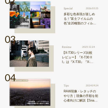
Special
2026.03.25
多彩な色表現が楽しめ
る！“富士フイルムの
色”全20種類のフィルム
シミュレーションをご紹
介
Review
2025.12.24
【X-T30シリーズ比較
レビュー】『X-T30 II
I』は『X-T30』『X-T3
0 II』からどう進化した
のか？
Tips
2024.09.24
RAW現像・レタッチの
やり方｜現像の手順を初
心者向けに解説【Snap
& Learn vol.20】