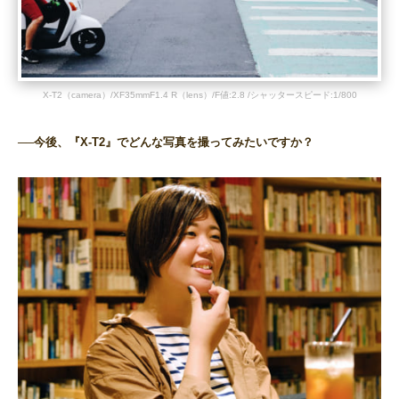
X-T2（camera）/XF35mmF1.4 R（lens）/F値:2.8 /シャッタースピード:1/800
──今後、『X-T2』でどんな写真を撮ってみたいですか？