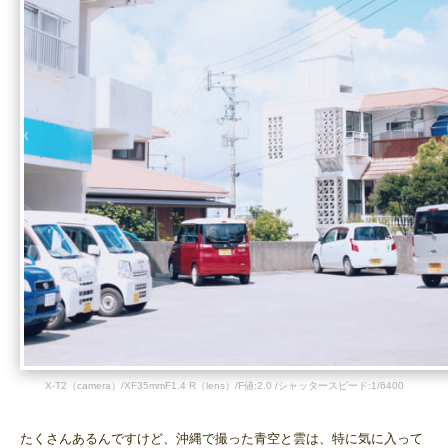
X-T2（camera）/XF35mmF1.4 R（lens）/F値:2.0 /シャッタースピード:1/6400
たくさんあるんですけど、沖縄で撮った青空と雲は、特に気に入って