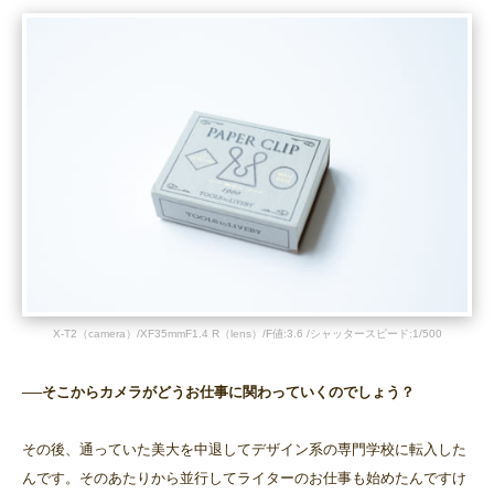
X-T2（camera）/XF35mmF1.4 R（lens）/F値:3.6 /シャッタースピード:1/500
──そこからカメラがどうお仕事に関わっていくのでしょう？
その後、通っていた美大を中退してデザイン系の専門学校に転入した
んです。そのあたりから並行してライターのお仕事も始めたんですけ