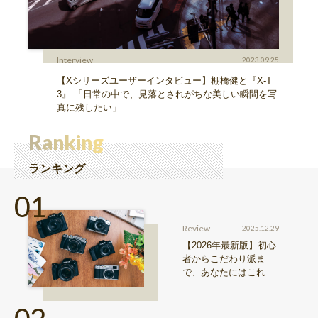
Interview
2023.09.25
【Xシリーズユーザーインタビュー】棚橋健と『X-T
3』 「日常の中で、見落とされがちな美しい瞬間を写
真に残したい」
Ranking
ランキング
Review
2025.12.29
【2026年最新版】初心
者からこだわり派ま
で、あなたにはこれが
おすすめ！FUJIFILM
『Xシリーズ』&『GFX
シリーズ』機種比較！