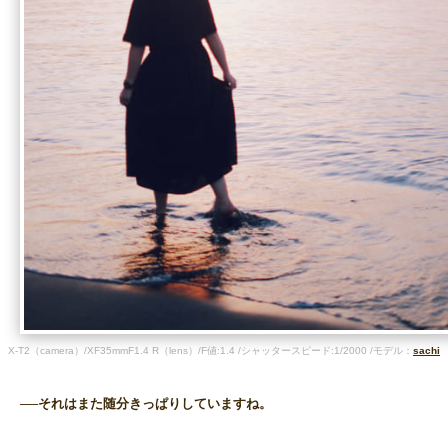
X-T2（camera）/XF35mmF1.4 R（lens）/F値:1.4 /シャッタースピード:1/2000 /モデル：
sachi
──それはまた随分きっぱりしていますね。