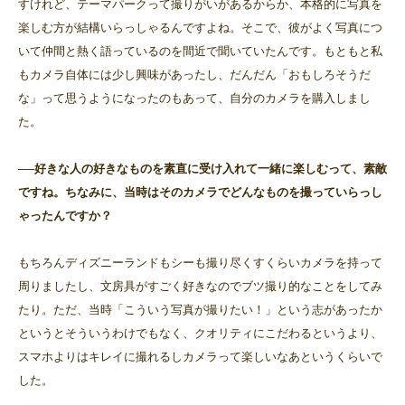
すけれど、テーマパークって撮りがいがあるからか、本格的に写真を
楽しむ方が結構いらっしゃるんですよね。そこで、彼がよく写真につ
いて仲間と熱く語っているのを間近で聞いていたんです。もともと私
もカメラ自体には少し興味があったし、だんだん「おもしろそうだ
な」って思うようになったのもあって、自分のカメラを購入しまし
た。
──好きな人の好きなものを素直に受け入れて一緒に楽しむって、素敵
ですね。ちなみに、当時はそのカメラでどんなものを撮っていらっし
ゃったんですか？
もちろんディズニーランドもシーも撮り尽くすくらいカメラを持って
周りましたし、文房具がすごく好きなのでブツ撮り的なことをしてみ
たり。ただ、当時「こういう写真が撮りたい！」という志があったか
というとそういうわけでもなく、クオリティにこだわるというより、
スマホよりはキレイに撮れるしカメラって楽しいなあというくらいで
した。