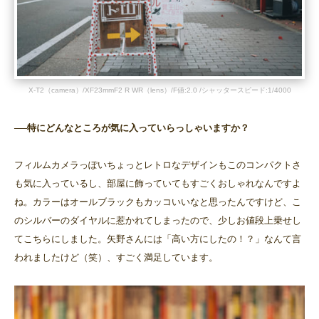
X-T2（camera）/XF23mmF2 R WR（lens）/F値:2.0 /シャッタースピード:1/4000
──特にどんなところが気に入っていらっしゃいますか？
フィルムカメラっぽいちょっとレトロなデザインもこのコンパクトさ
も気に入っているし、部屋に飾っていてもすごくおしゃれなんですよ
ね。カラーはオールブラックもカッコいいなと思ったんですけど、こ
のシルバーのダイヤルに惹かれてしまったので、少しお値段上乗せし
てこちらにしました。矢野さんには「高い方にしたの！？」なんて言
われましたけど（笑）、すごく満足しています。