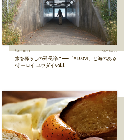
Column
2026.06.22
旅を暮らしの延長線に──『X100VI』と海のある
街 モロイ ユウダイvol.1