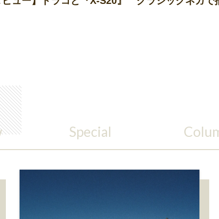
00VI』と海のある街 モロイ ユウダイvol.1
w
Special
Colu