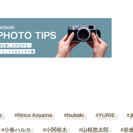
Rinco Koyama
tsubaki
YURIE
あおい
央
小春ハルカ
小関裕太
山根悠太郎