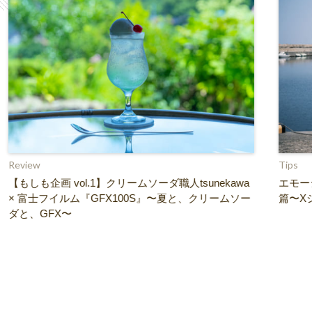
Review
Tips
【もしも企画 vol.1】クリームソーダ職人tsunekawa
エモー
× 富士フイルム『GFX100S』〜夏と、クリームソー
篇〜X
ダと、GFX〜