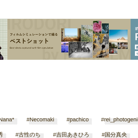
*
Necomaki
pachico
rei_photogenic
加藤秀
古性のち
吉田あきひろ
国分真