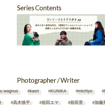
Series Contents
Photographer / Writer
gnus
kaori
KUNIKA
michiyo
Nana
関由香
高木慎平
前田エマ
前田景