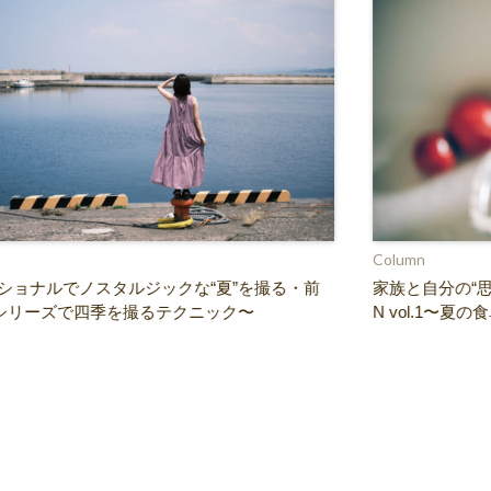
Column
ショナルでノスタルジックな“夏”を撮る・前
家族と自分の“思
シリーズで四季を撮るテクニック〜
N vol.1〜夏の