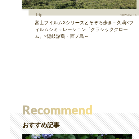
Trip
2026.06.04
富士フイルムXシリーズとそぞろ歩き～久莉×フ
ィルムシミュレーション『クラシッククロー
ム』×隠岐諸島・西ノ島～
Recommend
おすすめ記事