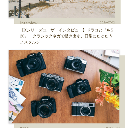
Interview
2026.07.02
【Xシリーズユーザーインタビュー】ドラコと『X-S
20』 クラシックネガで描き出す、日常にたゆたう
ノスタルジー
Review
2025.12.29