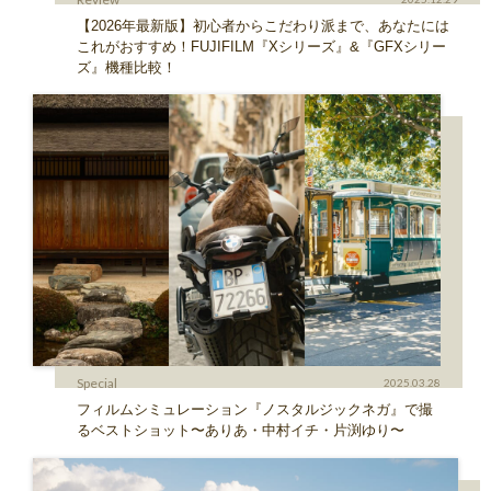
【2026年最新版】初心者からこだわり派まで、あなたには
これがおすすめ！FUJIFILM『Xシリーズ』&『GFXシリー
ズ』機種比較！
Special
2025.03.28
フィルムシミュレーション『ノスタルジックネガ』で撮
るベストショット〜ありあ・中村イチ・片渕ゆり〜