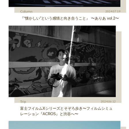
Column
2024.07.19
『“懐かしい”という感情と向き合うこと』 〜ありあ vol.2〜
Trip
2024.06.12
富士フイルムXシリーズとそぞろ歩き〜フィルムシミュ
レーション『ACROS』と渋谷へ〜