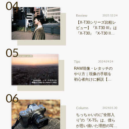
Review
2025.12.24
【X-T30シリーズ比較レ
ビュー】『X-T30 III』は
『X-T30』『X-T30 II』
からどう進化したのか？
Tips
2024.09.24
RAW現像・レタッチの
やり方｜現像の手順を
初心者向けに解説【Sn
ap & Learn vol.20】
Column
2024.01.30
ちっちゃいのに“全部入
り”の『X-T5』は、僕ら
が思い描いた理想の写真