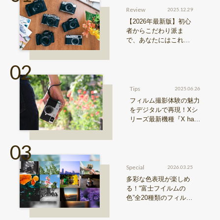
Review
2025.12.29
【2026年最新版】初心
者からこだわり派ま
で、あなたにはこれが
おすすめ！FUJIFILM
『Xシリーズ』&『GFX
シリーズ』機種比較！
Tips
2025.06.26
フィルム撮影体験の魅力
をデジタルで再現！Xシ
リーズ最新機種『X hal
f』特長まとめ
Special
2026.03.25
多彩な色表現が楽しめ
る！“富士フイルムの
色”全20種類のフィルム
シミュレーションをご
紹介