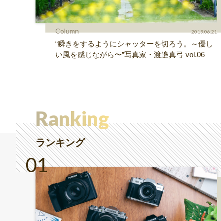
Column
2019.06.21
“瞬きをするようにシャッターを切ろう。～優し
い風を感じながら〜”写真家・渡邉真弓 vol.06
Ranking
ランキング