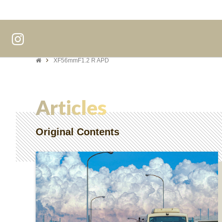
XF56mmF1.2 R APD
Articles
Original Contents