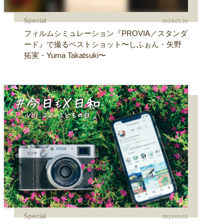
Special
2024.01.26
フィルムシミュレーション『PROVIA／スタンダ
ード』で撮るベストショット〜しふぉん・矢野
拓実・Yuma Takatsuki〜
Special
2023.05.02