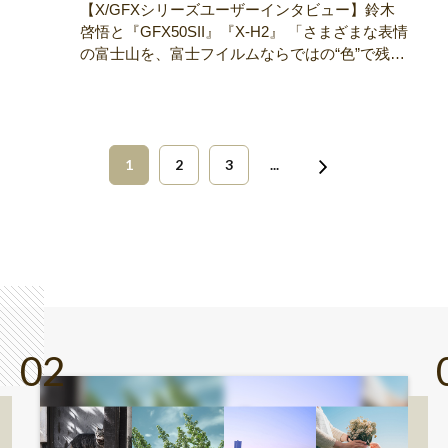
【X/GFXシリーズユーザーインタビュー】鈴木
啓悟と『GFX50SII』『X-H2』 「さまざまな表情
の富士山を、富士フイルムならではの“色”で残し
てきたい」
1
2
3
...