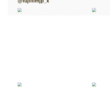
@fujifilmjp_x