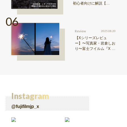
初心者向けに解説【Sn
ap & Learn vol.20】
Review
2025.08.20
【Xシリーズレビュ
ー】〜写真家・岩倉しお
り〜富士フイルム『X ha
lf』で探る、視点と色彩
Instagram
@fujifilmjp_x