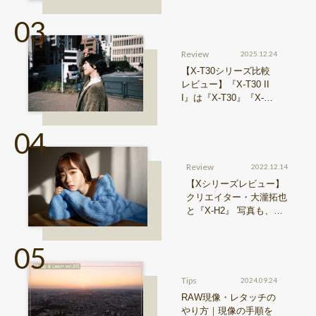
介
Review
2025.12.24
【X-T30シリーズ比較
レビュー】『X-T30 II
I』は『X-T30』『X-T3
0 II』からどう進化した
のか？
Review
2022.12.14
【Xシリーズレビュー】
クリエイター・大瀧拓也
と『X-H2』 写真も、動
画も。圧倒的解像度が際
限ない表現欲求を満たす
Tips
2024.09.24
RAW現像・レタッチの
やり方｜現像の手順を