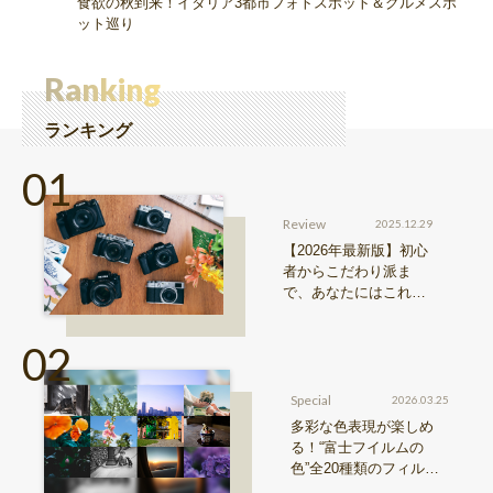
食欲の秋到来！イタリア3都市フォトスポット＆グルメスポ
ット巡り
Ranking
ランキング
Review
2025.12.29
【2026年最新版】初心
者からこだわり派ま
で、あなたにはこれが
おすすめ！FUJIFILM
『Xシリーズ』&『GFX
シリーズ』機種比較！
Special
2026.03.25
多彩な色表現が楽しめ
る！“富士フイルムの
色”全20種類のフィルム
シミュレーションをご紹