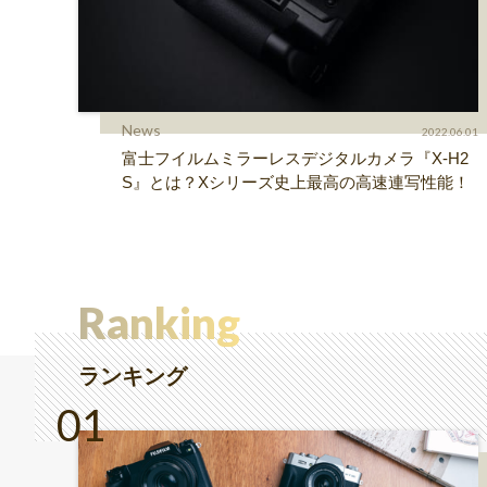
News
2022.06.01
富士フイルムミラーレスデジタルカメラ『X-H2
S』とは？Xシリーズ史上最高の高速連写性能！
Ranking
ランキング