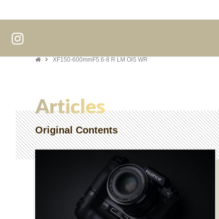
XF150-600mmF5.6-8 R LM OIS WR
Articles
Original Contents