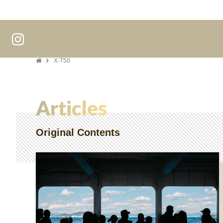
X-T50
Articles
Original Contents