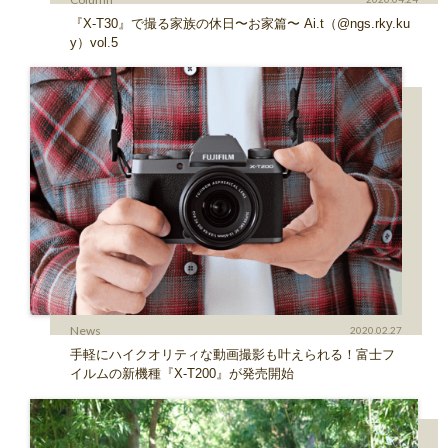
『X-T30』で撮る家族の休日〜お家篇〜 Ai.t（@ngs.rky.ku
y）vol.5
News
2020.02.27
手軽にハイクオリティな動画撮影も叶えられる！富士フ
イルムの新機種『X-T200』が発売開始