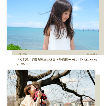
Column
2019.08.09
『X-T30』で撮る家族の休日〜沖縄篇〜 Ai.t（@ngs.rky.ku
y）vol.1