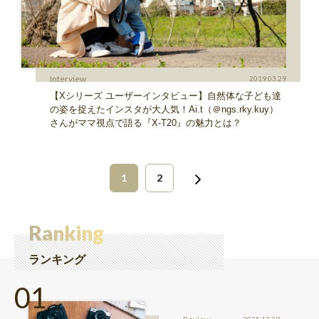
Interview
2019.03.29
【Xシリーズ ユーザーインタビュー】自然体な子ども達
の姿を捉えたインスタが大人気！Ai.t（＠ngs.rky.kuy）
さんがママ視点で語る『X-T20』の魅力とは？
1
2
Ranking
ランキング