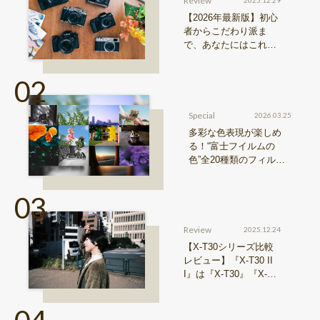
Review
2025.12.29
【2026年最新版】初心
者からこだわり派ま
で、あなたにはこれが
おすすめ！FUJIFILM
『Xシリーズ』&『GFX
シリーズ』機種比較！
Special
2026.03.25
多彩な色表現が楽しめ
る！“富士フイルムの
色”全20種類のフィルム
シミュレーションをご紹
介
Review
2025.12.24
【X-T30シリーズ比較
レビュー】『X-T30 II
I』は『X-T30』『X-T3
0 II』からどう進化した
のか？