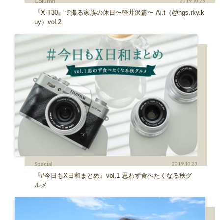
Column
2019.10.25
『X-T30』で撮る家族の休日〜軽井沢篇〜 Ai.t（@ngs.rky.k
uy）vol.2
Special
2019.10.23
『#今日もX日和まとめ』vol.1 思わず食べたくなる秋グ
ルメ