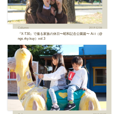
Column
2019.12.06
『X-T30』で撮る家族の休日〜昭和記念公園篇〜 Ai.t（@
ngs.rky.kuy）vol.3