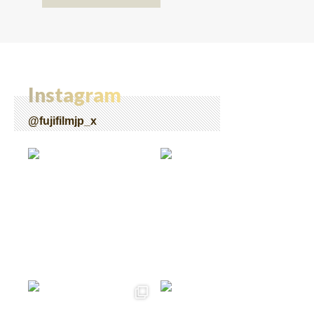
28】
Instagram
@fujifilmjp_x