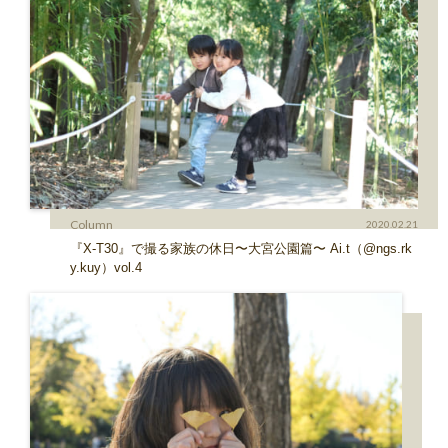
Column
2020.02.21
『X-T30』で撮る家族の休日〜大宮公園篇〜 Ai.t（@ngs.rk
y.kuy）vol.4