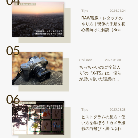
Tips
2024.09.24
RAW現像・レタッチの
やり方｜現像の手順を初
心者向けに解説【Snap
& Learn vol.20】
Column
2024.01.30
ちっちゃいのに“全部入
り”の『X-T5』は、僕ら
が思い描いた理想の写
真機。〜記憶カメラ vo
l.1〜
Tips
2025.03.28
ヒストグラムの見方・使
い方を学ぼう！カメラ撮
影の白飛び・黒つぶれを
解決【Snap & Learn vol.