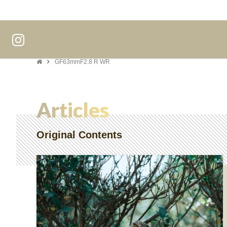
GF63mmF2.8 R WR
Articles
Original Contents