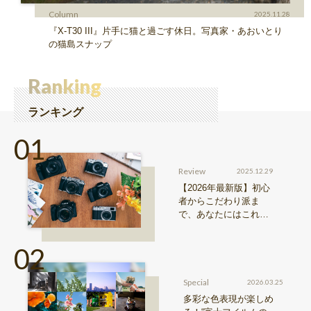
Column
2025.11.28
『X-T30 III』片手に猫と過ごす休日。写真家・あおいとり
の猫島スナップ
Ranking
ランキング
Review
2025.12.29
【2026年最新版】初心
者からこだわり派ま
で、あなたにはこれが
おすすめ！FUJIFILM
『Xシリーズ』&『GFX
シリーズ』機種比較！
Special
2026.03.25
多彩な色表現が楽しめ