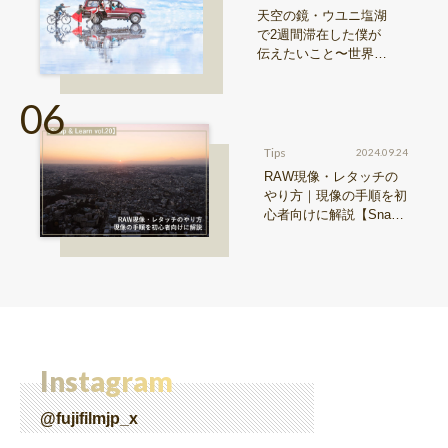
天空の鏡・ウユニ塩湖
で2週間滞在した僕が
伝えたいこと〜世界の
写真・近藤大真 vol.3〜
Tips
2024.09.24
RAW現像・レタッチの
やり方｜現像の手順を初
心者向けに解説【Snap
& Learn vol.20】
Instagram
@fujifilmjp_x