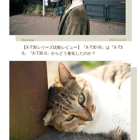
Review
2025.12.24
【X-T30シリーズ比較レビュー】『X-T30 III』は『X-T3
0』『X-T30 II』からどう進化したのか？