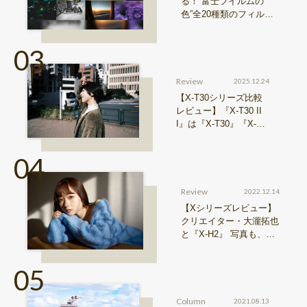
る！“富士フイルムの
色”全20種類のフィルム
シミュレーションをご紹
介
Review
2025.12.24
【X-T30シリーズ比較
レビュー】『X-T30 II
I』は『X-T30』『X-T3
0 II』からどう進化した
のか？
Review
2022.12.14
【Xシリーズレビュー】
クリエイター・大瀧拓也
と『X-H2』 写真も、動
画も。圧倒的解像度が際
限ない表現欲求を満たす
Column
2021.08.13