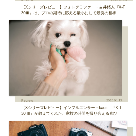
【Xシリーズレビュー】フォトグラファー・𠮷井脩人『X-T
30Ⅲ』は、プロの期待に応える最小にして最良の相棒
Review
2026.01.13
【Xシリーズレビュー】インフルエンサー・kaori 『X-T
30 III』が教えてくれた、家族の時間を撮り合える喜び