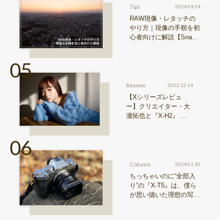
Tips
2024.09.24
RAW現像・レタッチの
やり方｜現像の手順を初
心者向けに解説【Snap
& Learn vol.20】
Review
2022.12.14
【Xシリーズレビュ
ー】クリエイター・大
瀧拓也と『X-H2』 写
真も、動画も。圧倒的
解像度が際限ない表現
欲求を満たす
Column
2024.01.30
ちっちゃいのに“全部入
り”の『X-T5』は、僕ら
が思い描いた理想の写真
機。〜記憶カメラ vol.
1〜