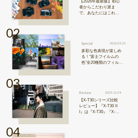
【2026年最新版】初心
者からこだわり派ま
で、あなたにはこれが
おすすめ！FUJIFILM
『Xシリーズ』&『GFX
シリーズ』機種比較！
Special
2026.03.25
多彩な色表現が楽しめ
る！“富士フイルムの
色”全20種類のフィルム
シミュレーションをご紹
介
Review
2025.12.24
【X-T30シリーズ比較
レビュー】『X-T30 II
I』は『X-T30』『X-T3
0 II』からどう進化した
のか？