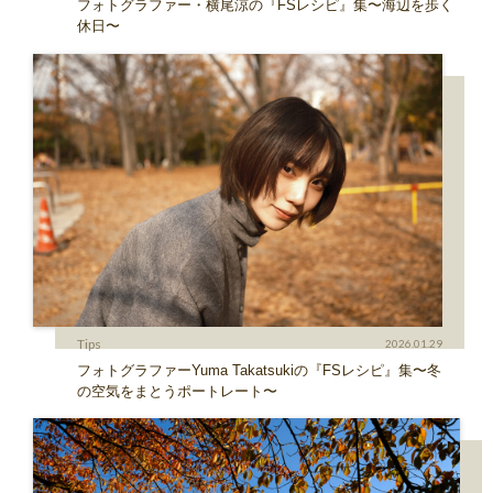
フォトグラファー・横尾涼の『FSレシピ』集〜海辺を歩く
休日〜
Tips
2026.01.29
フォトグラファーYuma Takatsukiの『FSレシピ』集〜冬
の空気をまとうポートレート〜