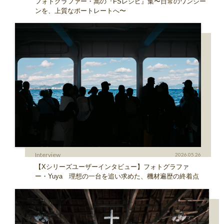
フォトグラファー・嵩の『FSレシピ』集〜日常のワンシー
ンを、上質なポートレートへ〜
Interview
2026.05.26
【Xシリーズユーザーインタビュー】フォトグラファ
ー・Yuya 理想の一台を追い求めた、機材遍歴の終着点