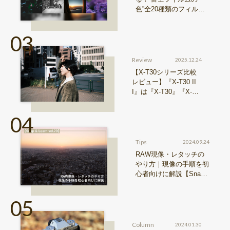
色”全20種類のフィルム
シミュレーションをご紹
介
Review
2025.12.24
【X-T30シリーズ比較
レビュー】『X-T30 II
I』は『X-T30』『X-T3
0 II』からどう進化した
のか？
Tips
2024.09.24
RAW現像・レタッチの
やり方｜現像の手順を初
心者向けに解説【Snap
& Learn vol.20】
Column
2024.01.30