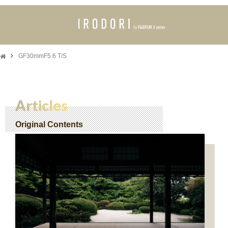
GF30mmF5.6 T/S
Articles
Original Contents