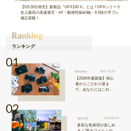
【9月28日発売】新製品『GFX100 II』とは？GFXシリーズ
史上最高の高速連写・AF・動画性能&5軸・8.0段の手ブレ
補正搭載！
Ranking
ランキング
Review
2025.12.29
【2026年最新版】初心
者からこだわり派ま
で、あなたにはこれが
おすすめ！FUJIFILM
『Xシリーズ』&『GFX
シリーズ』機種比較！
Special
2026.03.25
多彩な色表現が楽しめ
る！“富士フイルムの