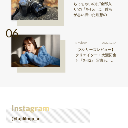
ちっちゃいのに“全部入
り”の『X-T5』は、僕ら
が思い描いた理想の写
真機。〜記憶カメラ vo
l.1〜
Review
2022.12.14
【Xシリーズレビュー】
クリエイター・大瀧拓也
と『X-H2』 写真も、動
画も。圧倒的解像度が際
限ない表現欲求を満たす
Instagram
@fujifilmjp_x