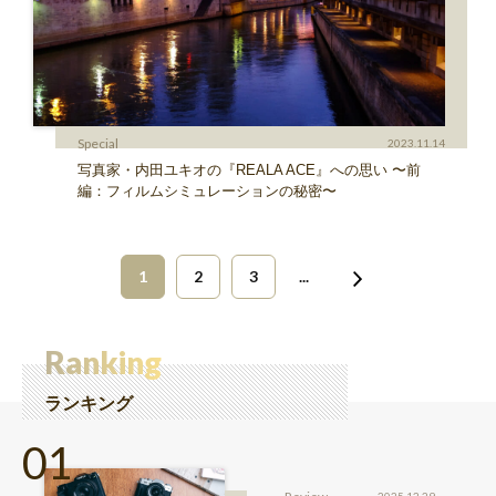
Special
2023.11.14
写真家・内田ユキオの『REALA ACE』への思い 〜前
編：フィルムシミュレーションの秘密〜
1
2
3
...
Ranking
ランキング