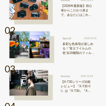
Review
2025.12.29
【2026年最新版】初心
者からこだわり派ま
で、あなたにはこれが
おすすめ！FUJIFILM
『Xシリーズ』&『GFX
シリーズ』機種比較！
Special
2026.03.25
多彩な色表現が楽しめ
る！“富士フイルムの
色”全20種類のフィルム
シミュレーションをご紹
介
Review
2025.12.24
【X-T30シリーズ比較
レビュー】『X-T30 II
I』は『X-T30』『X-T3
0 II』からどう進化した
のか？