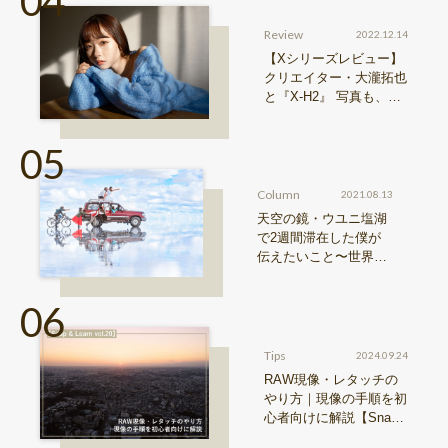
Review
2022.12.14
【Xシリーズレビュー】
クリエイター・大瀧拓也
と『X-H2』 写真も、動
画も。圧倒的解像度が際
限ない表現欲求を満たす
Column
2021.08.13
天空の鏡・ウユニ塩湖
で2週間滞在した僕が
伝えたいこと〜世界の
写真・近藤大真 vol.3〜
Tips
2024.09.24
RAW現像・レタッチの
やり方｜現像の手順を初
心者向けに解説【Snap
& Learn vol.20】