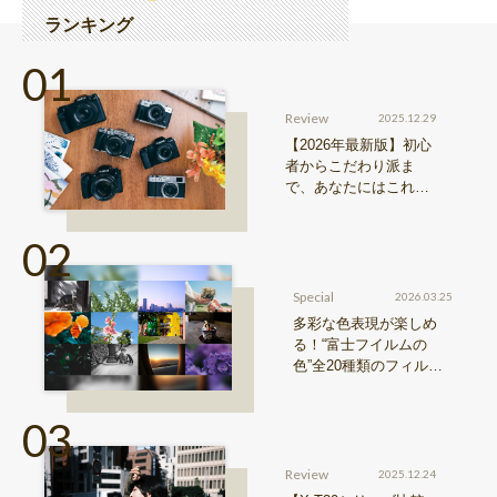
ランキング
Review
2025.12.29
【2026年最新版】初心
者からこだわり派ま
で、あなたにはこれが
おすすめ！FUJIFILM
『Xシリーズ』&『GFX
シリーズ』機種比較！
Special
2026.03.25
多彩な色表現が楽しめ
る！“富士フイルムの
色”全20種類のフィルム
シミュレーションをご紹
介
Review
2025.12.24