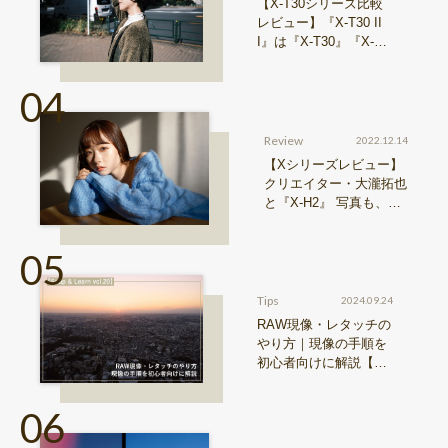
【X-T30シリーズ比較
レビュー】『X-T30 II
I』は『X-T30』『X-T3
0 II』からどう進化した
のか？
Review
2022.12.14
【Xシリーズレビュー】
クリエイター・大瀧拓也
と『X-H2』 写真も、動
画も。圧倒的解像度が際
限ない表現欲求を満たす
Tips
2024.09.24
RAW現像・レタッチの
やり方｜現像の手順を
初心者向けに解説【Sn
ap & Learn vol.20】