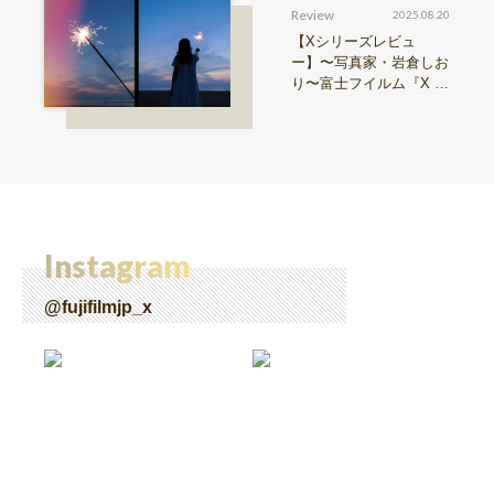
Review
2025.08.20
【Xシリーズレビュ
ー】〜写真家・岩倉しお
り〜富士フイルム『X ha
lf』で探る、視点と色彩
Instagram
@fujifilmjp_x