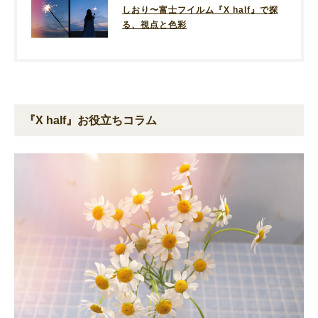
しおり〜富士フイルム『X half』で探
る、視点と色彩
『X half』お役立ちコラム