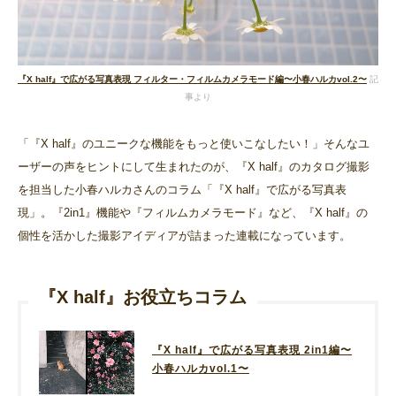
『X half』で広がる写真表現 フィルター・フィルムカメラモード編〜小春ハルカvol.2〜
記
事より
「『X half』のユニークな機能をもっと使いこなしたい！」そんなユ
ーザーの声をヒントにして生まれたのが、『X half』のカタログ撮影
を担当した小春ハルカさんのコラム「『X half』で広がる写真表
現」。『2in1』機能や『フィルムカメラモード』など、『X half』の
個性を活かした撮影アイディアが詰まった連載になっています。
『X half』お役立ちコラム
『X half』で広がる写真表現 2in1編〜
小春ハルカvol.1〜