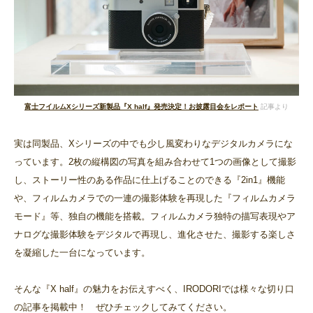
富士フイルムXシリーズ新製品『X half』発売決定！お披露目会をレポート
記事より
実は同製品、Xシリーズの中でも少し風変わりなデジタルカメラにな
っています。2枚の縦構図の写真を組み合わせて1つの画像として撮影
し、ストーリー性のある作品に仕上げることのできる『2in1』機能
や、フィルムカメラでの一連の撮影体験を再現した『フィルムカメラ
モード』等、独自の機能を搭載。フィルムカメラ独特の描写表現やア
ナログな撮影体験をデジタルで再現し、進化させた、撮影する楽しさ
を凝縮した一台になっています。
そんな『X half』の魅力をお伝えすべく、IRODORIでは様々な切り口
の記事を掲載中！ ぜひチェックしてみてください。