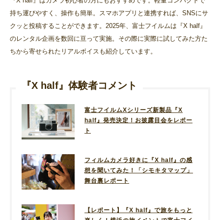
『X half』はカメラ初心者の方にもおすすめです。軽量コンパクトで
持ち運びやすく、操作も簡単。スマホアプリと連携すれば、SNSにサ
クッと投稿することができます。2025年、富士フイルムは『X half』
のレンタル企画を数回に亘って実施。その際に実際に試してみた方た
ちから寄せられたリアルボイスも紹介しています。
『X half』体験者コメント
富士フイルムXシリーズ新製品『X
half』発売決定！お披露目会をレポー
ト
フィルムカメラ好きに『X half』の感
想を聞いてみた！「シモキタマップ」
舞台裏レポート
【レポート】『X half』で旅をもっと