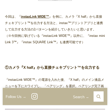
今回は、『
instaxLink WIDE™
』を例に、カメラ『X half』から直接
チェキプリント™を出力する方法と、instax™プリントアプリと連携
して出力する方法の2パターンを紹介していきたいと思います。
（※今回例に挙げている『instaxLink WIDE™』以外に、『instax mini
Link 3™』『instax SQUARE Link™』も連携可能です）
①カメラ『X half』から直接チェキプリント™を出力する
『instaxLink WIDE™』の電源を入れた後、『X half』のメイン液晶メ
ニューを下にスワイプし、「ペアリング」を選択。ペアリング完了画
面を確認します。
Follow Us →
Search →