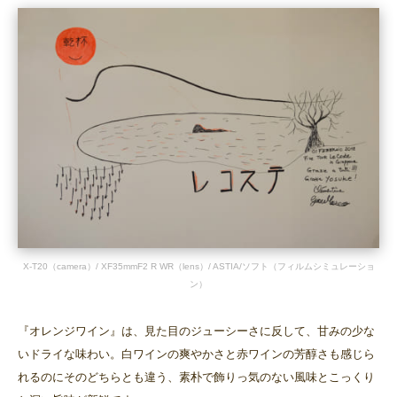
X-T20（camera）/ XF35mmF2 R WR（lens）/ ASTIA/ソフト（フィルムシミュレーショ
ン）
『オレンジワイン』は、見た目のジューシーさに反して、甘みの少な
いドライな味わい。白ワインの爽やかさと赤ワインの芳醇さも感じら
れるのにそのどちらとも違う、素朴で飾りっ気のない風味とこっくり