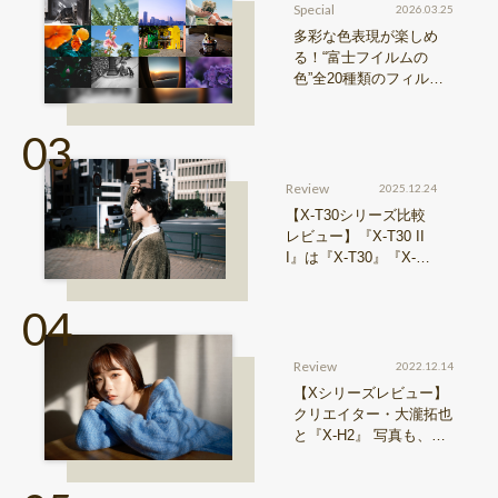
Special
2026.03.25
多彩な色表現が楽しめ
る！“富士フイルムの
色”全20種類のフィルム
シミュレーションをご紹
介
Review
2025.12.24
【X-T30シリーズ比較
レビュー】『X-T30 II
I』は『X-T30』『X-T3
0 II』からどう進化した
のか？
Review
2022.12.14
【Xシリーズレビュー】
クリエイター・大瀧拓也
と『X-H2』 写真も、動
画も。圧倒的解像度が際
限ない表現欲求を満たす