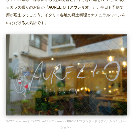
るガラス張りのお店が『
AURELIO（アウレリオ）
』。平日も予約で
席が埋まってしまう、イタリア各地の郷土料理とナチュラルワインを
いただける人気店です。
X-T20（camera）/ XF23mmF1.4 R（lens）/ PROVIA/スタンダード（フィルムシミュレー
ション）