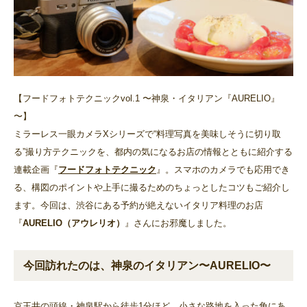
【フードフォトテクニックvol.1 〜神泉・イタリアン『AURELIO』
〜】
ミラーレス一眼カメラXシリーズで“料理写真を美味しそうに切り取
る”撮り方テクニックを、都内の気になるお店の情報とともに紹介する
連載企画『
フードフォトテクニック
』。スマホのカメラでも応用でき
る、構図のポイントや上手に撮るためのちょっとしたコツもご紹介し
ます。今回は、渋谷にある予約が絶えないイタリア料理のお店
『
AURELIO（アウレリオ）
』さんにお邪魔しました。
今回訪れたのは、神泉のイタリアン〜AURELIO〜
京王井の頭線・神泉駅から徒歩1分ほど。小さな路地を入った角にあ