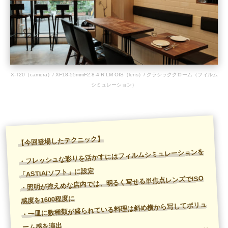
X-T20（camera）/ XF18-55mmF2.8-4 R LM OIS（lens）/ クラシッククローム（フィルム
シミュレーション）
【今回登場したテクニック】
・フレッシュな彩りを活かすにはフィルムシミュレーションを
「ASTIA/ソフト」に設定
・照明が控えめな店内では、明るく写せる単焦点レンズでISO
感度を1600程度に
・一皿に数種類が盛られている料理は斜め横から写してボリュ
ーム感を演出