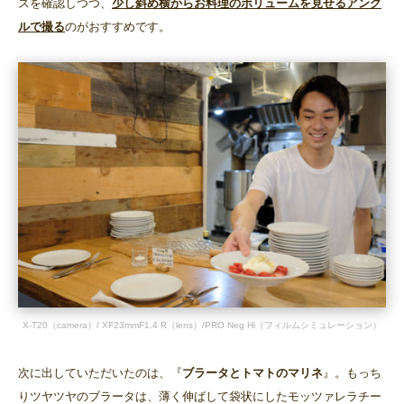
スを確認しつつ、
少し斜め横からお料理のボリュームを見せるアング
ルで撮る
のがおすすめです。
X-T20（camera）/ XF23mmF1.4 R（lens）/PRO Neg Hi（フィルムシミュレーション）
次に出していただいたのは、『
ブラータとトマトのマリネ
』。もっち
りツヤツヤのブラータは、薄く伸ばして袋状にしたモッツァレラチー