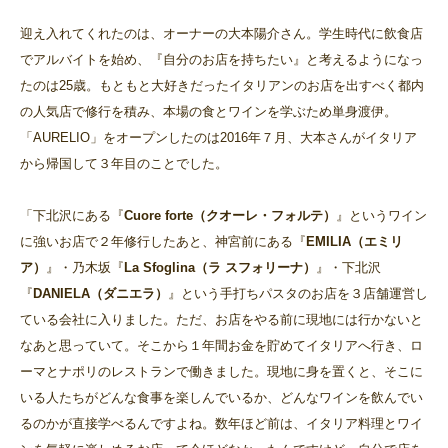
迎え入れてくれたのは、オーナーの大本陽介さん。学生時代に飲食店
でアルバイトを始め、『自分のお店を持ちたい』と考えるようになっ
たのは25歳。もともと大好きだったイタリアンのお店を出すべく都内
の人気店で修行を積み、本場の食とワインを学ぶため単身渡伊。
「AURELIO」をオープンしたのは2016年７月、大本さんがイタリア
から帰国して３年目のことでした。
「下北沢にある『
Cuore forte（クオーレ・フォルテ）
』というワイン
に強いお店で２年修行したあと、神宮前にある『
EMILIA（エミリ
ア）
』・乃木坂『
La Sfoglina（ラ スフォリーナ）
』・下北沢
『
DANIELA（ダニエラ）
』という手打ちパスタのお店を３店舗運営し
ている会社に入りました。ただ、お店をやる前に現地には行かないと
なあと思っていて。そこから１年間お金を貯めてイタリアへ行き、ロ
ーマとナポリのレストランで働きました。現地に身を置くと、そこに
いる人たちがどんな食事を楽しんでいるか、どんなワインを飲んでい
るのかが直接学べるんですよね。数年ほど前は、イタリア料理とワイ