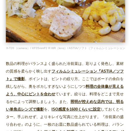
X-T20（camera）/ XF35mmF2 R WR（lens）/ ASTIA/ソフト（フィルムシミュレーション
数品の料理がバランスよく盛られた冷前菜は、彩りよく発色し、素材
の質感を柔らかく映し出す
フィルムシミュレーション『ASTIA／ソフ
ト』で撮影
。ポイントは、ピントの絞り方。ここではボードの余白を
残しながら、奥をボカしすぎないようにしつつ
料理の全体像が見える
よう、中心にピントを合わせ
ています。絞りは、料理をどこまで見せ
るかによって調整しましょう。また、
照明が控えめな店内では、明る
い単焦点レンズで撮影
を。
ISO感度を1600くらいに設定
しておくとベ
ター。手ぶれせず、よりキレイな写真に仕上がります。『冷前菜の盛
り合わせ』のように、一枚のお皿に数品盛られている料理は、バラン