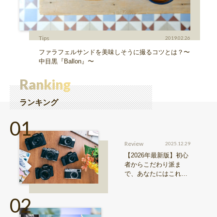
Tips
2019.02.26
ファラフェルサンドを美味しそうに撮るコツとは？〜
中目黒『Ballon』〜
Ranking
ランキング
Review
2025.12.29
【2026年最新版】初心
者からこだわり派ま
で、あなたにはこれが
おすすめ！FUJIFILM
『Xシリーズ』&『GFX
シリーズ』機種比較！