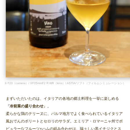
X-T20（camera）/ XF35mmF2 R WR（lens）/ ASTIA/ソフト（フィルムシミュレーション）
まずいただいたのは、イタリアの各地の郷土料理を一挙に楽しめる
『
冷前菜の盛り合わせ
』。
柔らかな鶏のテリーヌに、パルマ地方でよく食べられているイタリア
風おでんのボリートとセロリのサラダ。エミリア・ロマーニャ州でポ
ピュラーなフルーツ×ハムの組み合わせは、瑞々しい黒イチジクとス