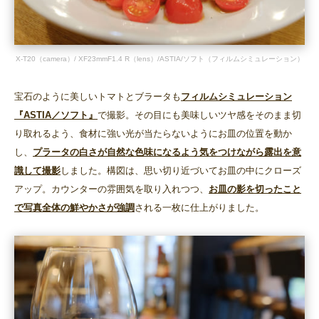
X-T20（camera）/ XF23mmF1.4 R（lens）/ASTIA/ソフト（フィルムシミュレーション）
宝石のように美しいトマトとブラータも
フィルムシミュレーション
『ASTIA／ソフト』
で撮影。その目にも美味しいツヤ感をそのまま切
り取れるよう、食材に強い光が当たらないようにお皿の位置を動か
し、
プラータの白さが自然な色味になるよう気をつけながら露出を意
識して撮影
しました。構図は、思い切り近づいてお皿の中にクローズ
アップ。カウンターの雰囲気を取り入れつつ、
お皿の影を切ったこと
で写真全体の鮮やかさが強調
される一枚に仕上がりました。