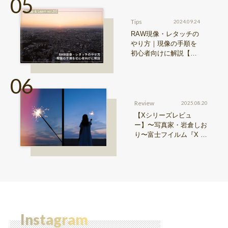
Tips
2024.09.24
RAW現像・レタッチの
やり方｜現像の手順を
初心者向けに解説【Sn
ap & Learn vol.20】
Review
2025.08.20
【Xシリーズレビュ
ー】〜写真家・岩倉しお
り〜富士フイルム『X ha
lf』で探る、視点と色彩
Instagram