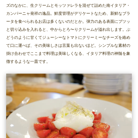
ズのなかに、生クリームとモッツァレラを混ぜて詰めた南イタリア・
カンパーニャ発祥の逸品。鮮度管理がデリケートなため、新鮮なブラ
ータを食べられるお店は多くないのだとか。弾力のある表面にプツッ
と切り込みを入れると、中からとろ〜りクリームが溢れ出します。ぶ
どうのように甘くてジューシーなトマトにクリーミーなチーズを絡め
て口に運べば、その美味しさは言葉も出ないほど。シンプルな素材の
掛け合わせでここまで料理は美味しくなる、イタリア料理の神髄を象
徴するような一皿です。