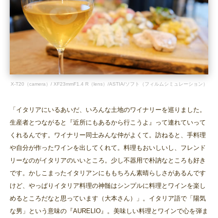
X-T20（camera）/ XF23mmF1.4 R（lens）/ASTIA/ソフト（フィルムシミュレーション）
「イタリアにいるあいだ、いろんな土地のワイナリーを巡りました。
生産者とつながると『近所にもあるから行こうよ』って連れていって
くれるんです。ワイナリー同士みんな仲がよくて。訪ねると、手料理
や自分が作ったワインを出してくれて。料理もおいしいし、フレンド
リーなのがイタリアのいいところ。少し不器用で朴訥なところも好き
です。かしこまったイタリアンにももちろん素晴らしさがあるんです
けど、やっぱりイタリア料理の神髄はシンプルに料理とワインを楽し
めるところだなと思っています（大本さん）」。イタリア語で「陽気
な男」という意味の『AURELIO』。美味しい料理とワインで心を弾ま