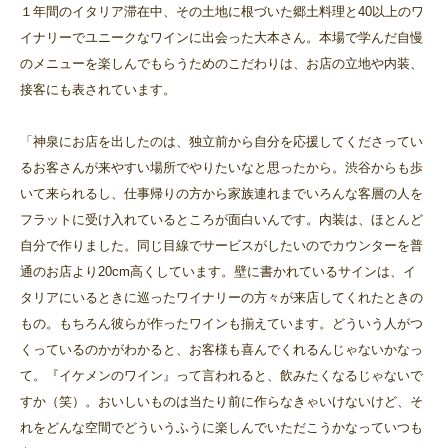
１年間のイタリア滞在中、その土地に根づいた郷土料理と40以上のワ
イナリーでユニークなワインに出会った大本さん。本場で学んだ自慢
のメニューを楽しんでもらうためのこだわりは、お店の立地や内装、
接客にも表されています。
「神泉にお店を出したのは、独立前から自分を応援してくださってい
るお客さんが来やすい場所でやりたいなと思ったから。渋谷からも歩
いて来られるし、仕事帰りの方から家族連れまでいろんな客層の人を
フラットに受け入れているところが面白いんです。内装は、ほとんど
自分で作りました。同じ目線でサービスがしたいのでカウンターを普
通のお店より20cm高くしています。壁に書かれているサインは、イ
タリアにいるときに巡ったワイナリーの方々が来店してくれたときの
もの。もちろん彼らが作ったワインも揃えています。どういう人がつ
くっているのかがわかると、お客様も喜んでくれるんじゃないかなっ
て。『イケメンのワイン』って言われると、飲みたくなるじゃないで
すか（笑）。おいしいものは当たり前に作らなきゃいけないけど、そ
れをどんな空間でどういうふうに楽しんでいただこうかなっていつも