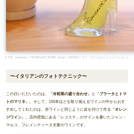
X-T20（camera）/ XF35mmF2 R WR（lens）/ ASTIA/ソフト（フィルムシミュレーション）
〜イタリアンのフォトテクニック〜
この日いただいたのは、『
冷前菜の盛り合わせ
』と『
ブラータとトマ
トのマリネ
』。そして、150本ほどを取り揃えるワインの中からおす
すめしてくれたのは、赤ワインと同じように皮を付けて作る『
オレン
ジワイン
』。店内壁面にある「レコステ」のサインを書いたジャン・
マルコ、フレメンティーヌ夫妻のワインです。