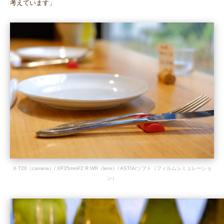
考えています」
X-T20（camera）/ XF35mmF2 R WR（lens）/ ASTIA/ソフト（フィルムシミュレーショ
ン）