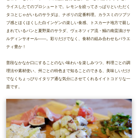
ライスしたてのプロシュートで。レモンを絞ってさっぱりといただく
タコとじゃがいものサラダは、ナポリの定番料理。カラスミのツブツ
ブ感とほくほくした白インゲンの楽しい食感、トスカーナ地方で親し
まれているパンと夏野菜のサラダ、ヴェネツィア流・鰯の南蛮漬けサ
ルディンサオール――。彩りだけでなく、食材の組み合わせもバラエ
ティ豊か！
普段なかなか口にすることのない味わいを楽しみつつ、料理ごとの調
理法や素材使い、州ごとの特色まで知ることのできる、美味しいだけ
でなくちょっぴりイタリア通な気分にさせてくれるイイトコドリな一
皿です。