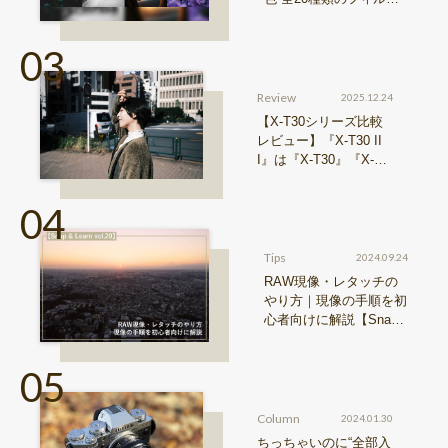
シミュレーションをご紹
介
Review
2025.12.24
【X-T30シリーズ比較
レビュー】『X-T30 II
I』は『X-T30』『X-T3
0 II』からどう進化した
のか？
Tips
2024.09.24
RAW現像・レタッチの
やり方｜現像の手順を初
心者向けに解説【Snap
& Learn vol.20】
Column
2024.01.30
ちっちゃいのに“全部入