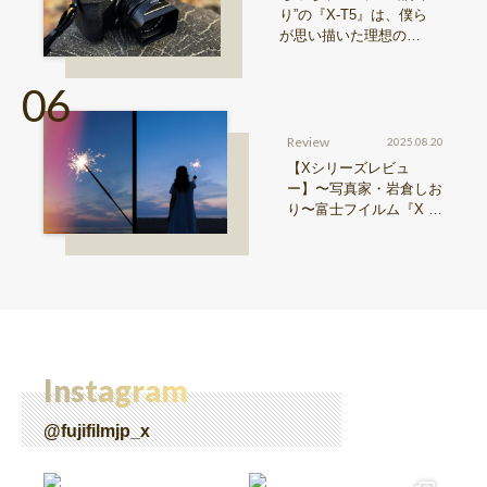
り”の『X-T5』は、僕ら
が思い描いた理想の写
真機。〜記憶カメラ vo
l.1〜
Review
2025.08.20
【Xシリーズレビュ
ー】〜写真家・岩倉しお
り〜富士フイルム『X ha
lf』で探る、視点と色彩
Instagram
@fujifilmjp_x