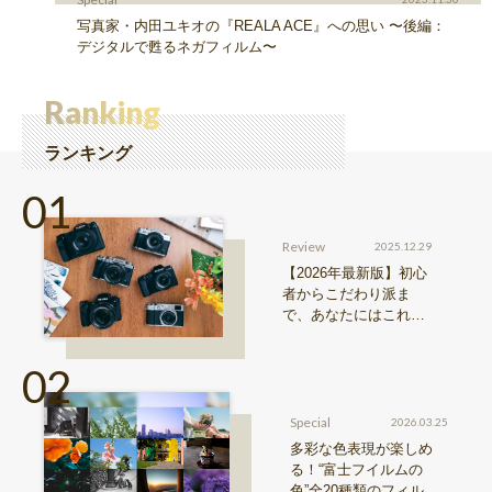
写真家・内田ユキオの『REALA ACE』への思い 〜後編：
デジタルで甦るネガフィルム〜
Ranking
ランキング
Review
2025.12.29
【2026年最新版】初心
者からこだわり派ま
で、あなたにはこれが
おすすめ！FUJIFILM
『Xシリーズ』&『GFX
シリーズ』機種比較！
Special
2026.03.25
多彩な色表現が楽しめ
る！“富士フイルムの
色”全20種類のフィルム