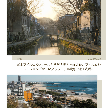
Trip
2026.03.03
富士フイルムXシリーズとそぞろ歩き～michiyo×フィルムシ
ミュレーション『ASTIA／ソフト』×滋賀・近江八幡～