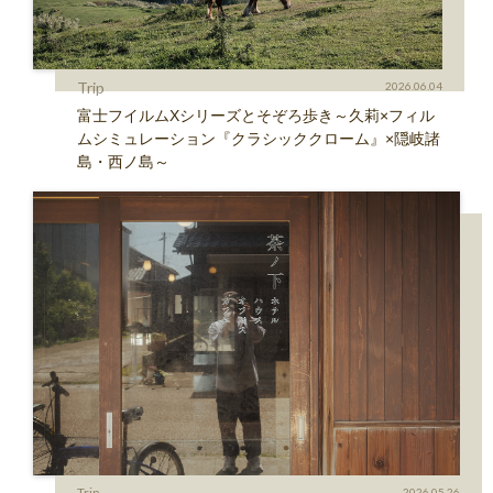
Trip
2026.06.04
富士フイルムXシリーズとそぞろ歩き～久莉×フィル
ムシミュレーション『クラシッククローム』×隠岐諸
島・西ノ島～
Trip
2026.05.26