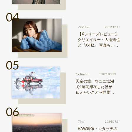
0 II』からどう進化した
のか？
Review
2022.12.14
【Xシリーズレビュー】
クリエイター・大瀧拓也
と『X-H2』 写真も、動
画も。圧倒的解像度が際
限ない表現欲求を満たす
Column
2021.08.13
天空の鏡・ウユニ塩湖
で2週間滞在した僕が
伝えたいこと〜世界の
写真・近藤大真 vol.3〜
Tips
2024.09.24
RAW現像・レタッチの