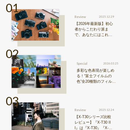
Review
2025.12.29
【2026年最新版】初心
者からこだわり派ま
で、あなたにはこれが
おすすめ！FUJIFILM
『Xシリーズ』&『GFX
シリーズ』機種比較！
Special
2026.03.25
多彩な色表現が楽しめ
る！“富士フイルムの
色”全20種類のフィルム
シミュレーションをご紹
介
Review
2025.12.24
【X-T30シリーズ比較
レビュー】『X-T30 II
I』は『X-T30』『X-T3