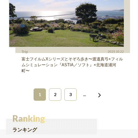
Trip
2025.10.22
富士フイルムXシリーズとそぞろ歩き〜渡邉真弓×フィル
ムシミュレーション『ASTIA／ソフト』×北海道浦河
町〜
1
2
3
...
Ranking
ランキング