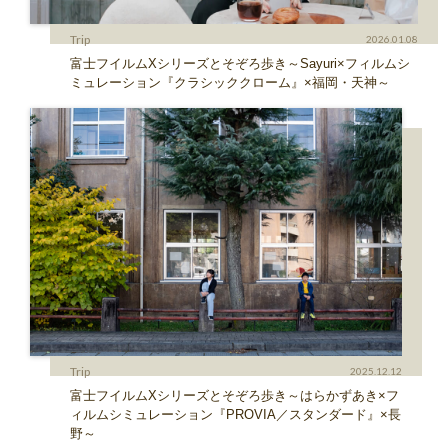
Trip
2026.01.08
富士フイルムXシリーズとそぞろ歩き～Sayuri×フィルムシ
ミュレーション『クラシッククローム』×福岡・天神～
Trip
2025.12.12
富士フイルムXシリーズとそぞろ歩き～はらかずあき×フ
ィルムシミュレーション『PROVIA／スタンダード』×長
野～