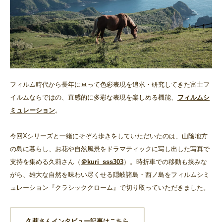
フィルム時代から長年に亘って色彩表現を追求・研究してきた富士フ
イルムならではの、直感的に多彩な表現を楽しめる機能、
フィルムシ
ミュレーション
。
今回Xシリーズと一緒にそぞろ歩きをしていただいたのは、山陰地方
の島に暮らし、お花や自然風景をドラマティックに写し出した写真で
支持を集める久莉さん（
＠kuri_sss303
）。時折車での移動も挟みな
がら、雄大な自然を味わい尽くせる隠岐諸島・西ノ島をフィルムシミ
ュレーション『クラシッククローム』で切り取っていただきました。
久莉さんインタビュー記事はこちら