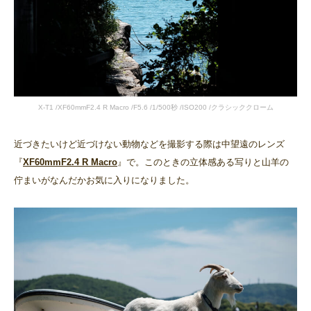
X-T1 /XF60mmF2.4 R Macro /F5.6 /1/500秒 /ISO200 /クラシッククローム
近づきたいけど近づけない動物などを撮影する際は中望遠のレンズ
『
XF60mmF2.4 R Macro
』で。このときの立体感ある写りと山羊の
佇まいがなんだかお気に入りになりました。