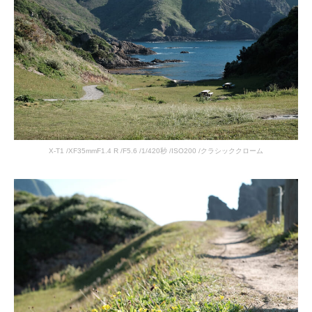
X-T1 /XF35mmF1.4 R /F5.6 /1/420秒 /ISO200 /クラシッククローム