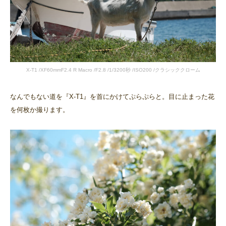
X-T1 /XF60mmF2.4 R Macro /F2.8 /1/3200秒 /ISO200 /クラシッククローム
なんでもない道を『X-T1』を首にかけてぷらぷらと。目に止まった花
を何枚か撮ります。