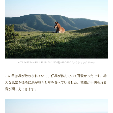
X-T1 /XF35mmF1.4 R /F4.5 /1/450秒 /ISO200 /クラシッククローム
この日は馬が放牧されていて、仔馬が休んでいて可愛かったです。雄
大な風景を後ろに馬が黙々と草を食べていました。植物が千切られる
音が聞こえてきます。