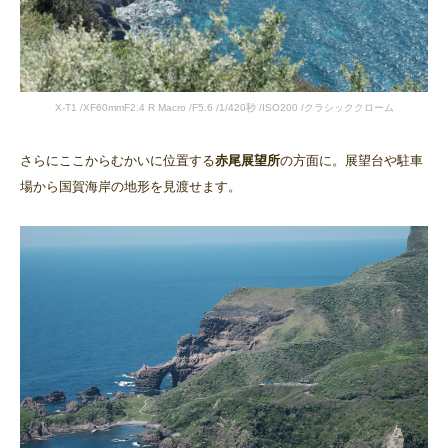
X-T1 /XF60mmF2.4 R Macro /F5.6 /1/420秒 /ISO200 /クラシッククローム
さらにここからむかいに位置する
赤尾展望所
の方面に。展望台や駐車
場から国賀海岸の地形を見渡せます。