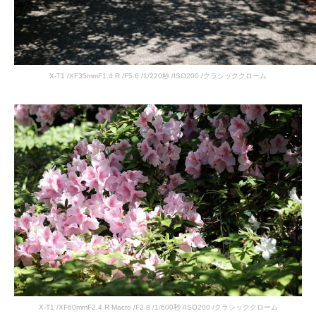
X-T1 /XF35mmF1.4 R /F5.6 /1/220秒 /ISO200 /クラシッククローム
X-T1 /XF60mmF2.4 R Macro /F2.8 /1/600秒 /ISO200 /クラシッククローム