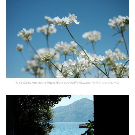
X-T1 /XF60mmF2.4 R Macro /F2.8 /1/3800秒 /ISO200 /クラシッククローム