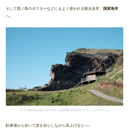
そして西ノ島のポスターなどにもよく使われる観光名所、
国賀海岸
へ。
X-T1 /XF35mmF1.4 R /F5.6 /1/420秒 /ISO200 /クラシッククローム
駐車場から歩いて息を切らしながら見上げると──