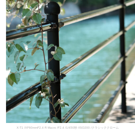
X-T1 /XF60mmF2.4 R Macro /F2.4 /1/450秒 /ISO200 /クラシッククローム