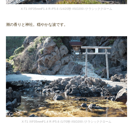
X-T1 /XF35mmF1.4 R /F5.6 /1/420秒 /ISO200 /クラシッククローム
潮の香りと神社。穏やかな波です。
X-T1 /XF35mmF1.4 R /F5.6 /1/70秒 /ISO200 /クラシッククローム