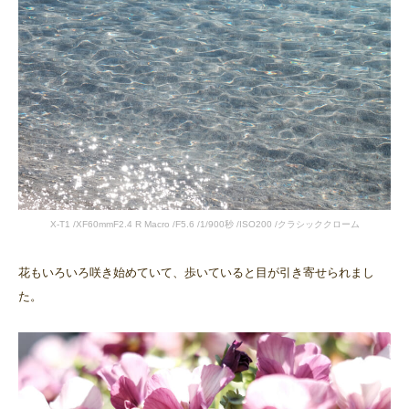
X-T1 /XF60mmF2.4 R Macro /F5.6 /1/900秒 /ISO200 /クラシッククローム
花もいろいろ咲き始めていて、歩いていると目が引き寄せられまし
た。