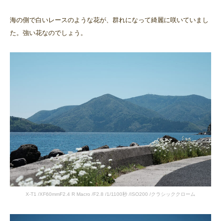
海の側で白いレースのような花が、群れになって綺麗に咲いていまし
た。強い花なのでしょう。
X-T1 /XF60mmF2.4 R Macro /F2.8 /1/1100秒 /ISO200 /クラシッククローム