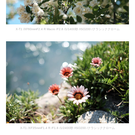
X-T1 /XF60mmF2.4 R Macro /F2.8 /1/1400秒 /ISO200 /クラシッククローム
X-T1 /XF35mmF1.4 R /F1.8 /1/2400秒 /ISO200 /クラシッククローム