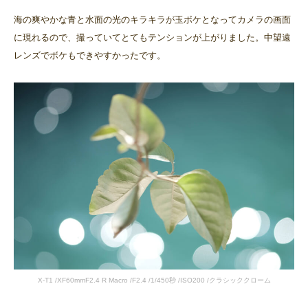
海の爽やかな青と水面の光のキラキラが玉ボケとなってカメラの画面
に現れるので、撮っていてとてもテンションが上がりました。中望遠
レンズでボケもできやすかったです。
X-T1 /XF60mmF2.4 R Macro /F2.4 /1/450秒 /ISO200 /クラシッククローム