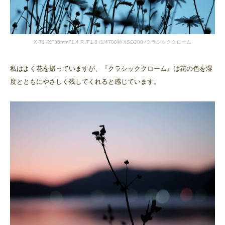
X-T1 /XF35mmF1.4 R /F1.8 /1/4700秒 /ISO200 /クラシッククローム
私はよく花を撮っていますが、『クラシッククローム』は花の色を湿
度とともにやさしく残してくれると感じています。