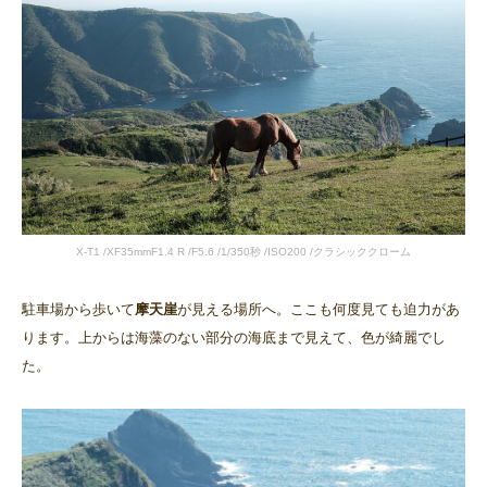
X-T1 /XF35mmF1.4 R /F5.6 /1/350秒 /ISO200 /クラシッククローム
駐車場から歩いて
摩天崖
が見える場所へ。ここも何度見ても迫力があ
ります。上からは海藻のない部分の海底まで見えて、色が綺麗でし
た。