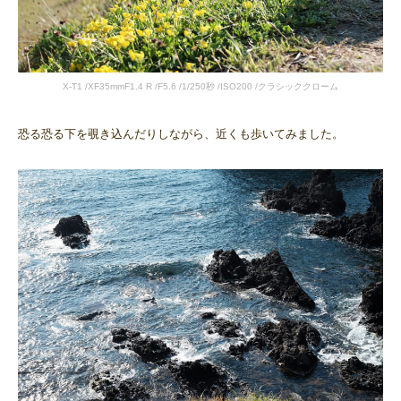
X-T1 /XF35mmF1.4 R /F5.6 /1/250秒 /ISO200 /クラシッククローム
恐る恐る下を覗き込んだりしながら、近くも歩いてみました。