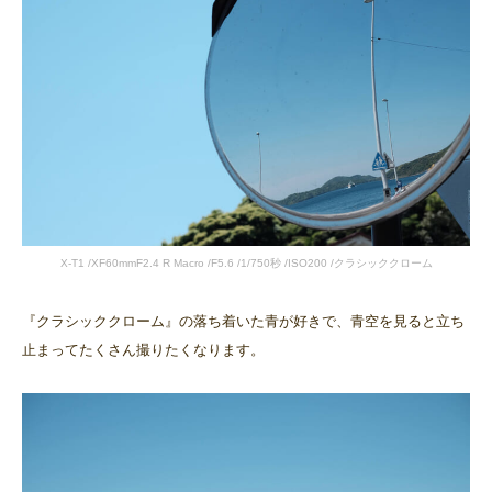
X-T1 /XF60mmF2.4 R Macro /F5.6 /1/750秒 /ISO200 /クラシッククローム
『クラシッククローム』の落ち着いた青が好きで、青空を見ると立ち
止まってたくさん撮りたくなります。