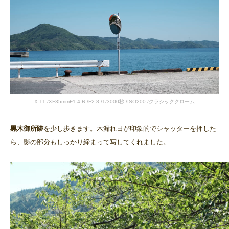
X-T1 /XF35mmF1.4 R /F2.8 /1/3000秒 /ISO200 /クラシッククローム
黒木御所跡
を少し歩きます。木漏れ日が印象的でシャッターを押した
ら、影の部分もしっかり締まって写してくれました。