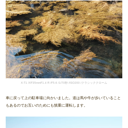
X-T1 /XF35mmF1.4 R /F5.6 /1/70秒 /ISO200 /クラシッククローム
車に戻って上の駐車場に向かいました。道は馬や牛が歩いていること
もあるのでお互いのためにも慎重に運転します。