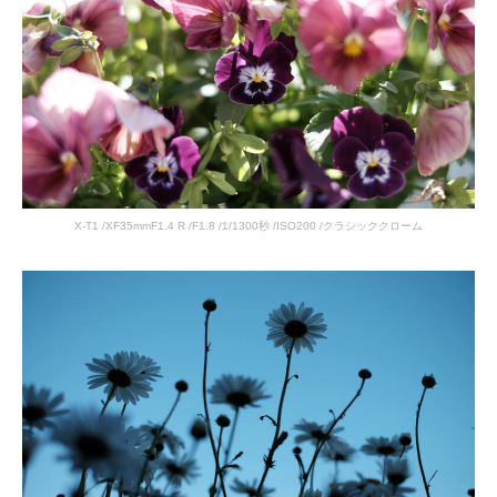
X-T1 /XF35mmF1.4 R /F1.8 /1/1300秒 /ISO200 /クラシッククローム