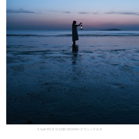
X half /F2.8 /1/12秒 /ISO400 /クラシックネガ