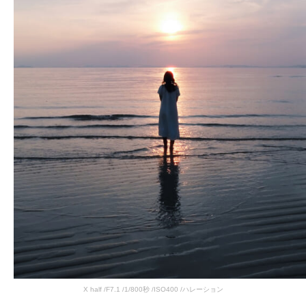
X half /F7.1 /1/800秒 /ISO400 /ハレーション