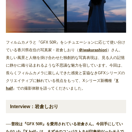
フィルムカメラと『GFX 50R』をシチュエーションに応じて使い分け
ている香川県在住の写真家・岩倉しおり（
＠iwakurashiori
）さん。
美しい風景と人物を掛け合わせた独創的な写真表現は、見る人の記憶
に静かに織り込まれるような不思議な魅力を宿しています。今回は、
長らくフィルムカメラに親しんできた感覚と妥協なきGFXシリーズの
クリエイティブに触れている視点をもって、Xシリーズ新機種『
X
half
』での撮影体験を語ってくださいました。
Interview：岩倉しおり
──普段は『GFX 50R』を愛用されている岩倉さん。今回手にしてい
ただいた『
X half
』は、まずそのコンパクトさが印象的だったそうで