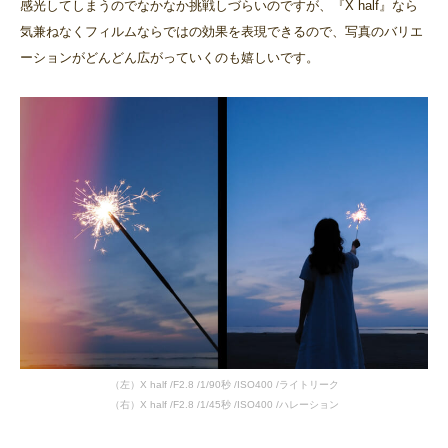
感光してしまうのでなかなか挑戦しづらいのですが、『X half』なら
気兼ねなくフィルムならではの効果を表現できるので、写真のバリエ
ーションがどんどん広がっていくのも嬉しいです。
（左）X half /F2.8 /1/90秒 /ISO400 /ライトリーク
（右）X half /F2.8 /1/45秒 /ISO400 /ハレーション