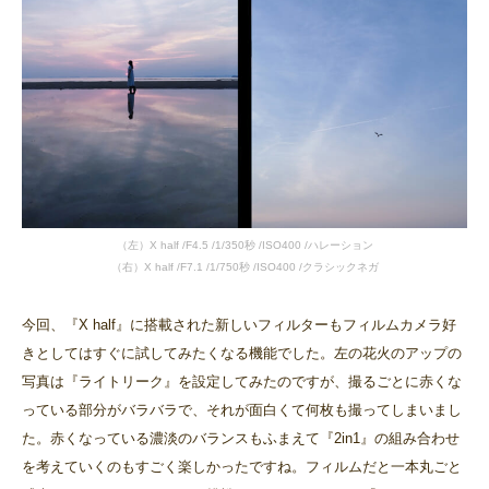
（左）X half /F4.5 /1/350秒 /ISO400 /ハレーション
（右）X half /F7.1 /1/750秒 /ISO400 /クラシックネガ
今回、『X half』に搭載された新しいフィルターもフィルムカメラ好
きとしてはすぐに試してみたくなる機能でした。左の花火のアップの
写真は『ライトリーク』を設定してみたのですが、撮るごとに赤くな
っている部分がバラバラで、それが面白くて何枚も撮ってしまいまし
た。赤くなっている濃淡のバランスもふまえて『2in1』の組み合わせ
を考えていくのもすごく楽しかったですね。フィルムだと一本丸ごと