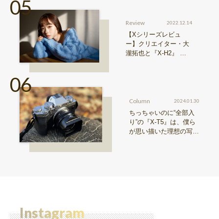
Review
2022.12.14
【Xシリーズレビュ
ー】クリエイター・大
瀧拓也と『X-H2』 写
真も、動画も。圧倒的
解像度が際限ない表現
欲求を満たす
Column
2024.01.30
ちっちゃいのに“全部入
り”の『X-T5』は、僕ら
が思い描いた理想の写真
機。〜記憶カメラ vol.
1〜
Instagram