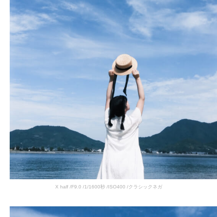
X half /F9.0 /1/1600秒 /ISO400 /クラシックネガ