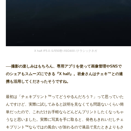
X half /F5.0 /1/550秒 /ISO400 /クラシックネガ
──撮影の楽しみはもちろん、専用アプリを使って画像管理やSNSで
のシェアもスムーズにできる『X half』。岩倉さんはチェキ™との連
携も活用してくださったそうですね。
最初は「チェキプリント™ってどうやるんだろう？」って思っていた
んですけど、実際に試してみると説明を見なくても問題ないくらい簡
単だったので、これだけお手軽ならどんどんプリントしたくなっちゃ
うなと思いました。実際に写真を手に取ると、発色もきれいだしチェ
キプリント™ならではの風合いが加わるので液晶で見たときよりもさ