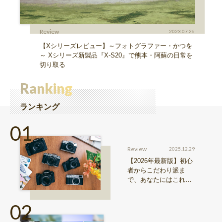
Review
2023.07.26
【Xシリーズレビュー】～フォトグラファー・かつを
～ Xシリーズ新製品『X-S20』で熊本・阿蘇の日常を
切り取る
Ranking
ランキング
Review
2025.12.29
【2026年最新版】初心
者からこだわり派ま
で、あなたにはこれが
おすすめ！FUJIFILM
『Xシリーズ』&『GFX
シリーズ』機種比較！