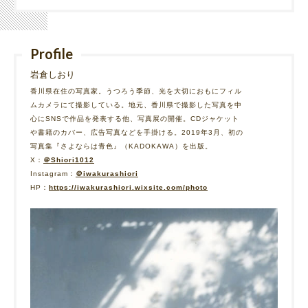
Profile
岩倉しおり
香川県在住の写真家。うつろう季節、光を大切におもにフィル
ムカメラにて撮影している。地元、香川県で撮影した写真を中
心にSNSで作品を発表する他、写真展の開催。CDジャケット
や書籍のカバー、広告写真などを手掛ける。2019年3月、初の
写真集『さよならは青色』（KADOKAWA）を出版。
X：
＠Shiori1012
Instagram：
＠iwakurashiori
HP：
https://iwakurashiori.wixsite.com/photo