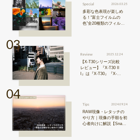
Special
2026.03.25
多彩な色表現が楽しめ
る！“富士フイルムの
色”全20種類のフィルム
シミュレーションをご紹
介
Review
2025.12.24
【X-T30シリーズ比較
レビュー】『X-T30 II
I』は『X-T30』『X-T3
0 II』からどう進化した
のか？
Tips
2024.09.24
RAW現像・レタッチの
やり方｜現像の手順を初
心者向けに解説【Snap
& Learn vol.20】