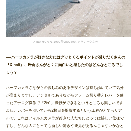
X half /F9.0 /1/1900秒 /ISO400 /クラシックネガ
──ハーフカメラが好きな方にはグッとくるポイントが盛りだくさんの
『X half』、岩倉さんがとくに面白いと感じたのはどんなところでし
ょう？
ハーフカメラさながらの親しみのあるデザインは持ち歩いていて気分
が高まりますし、デジタルでありながらフレーム切り替えレバーを使
ったアナログ操作で『2in1』撮影ができるというところも楽しいです
よね。レバーを引いてから2枚目を撮影するという工程がとてもリア
ルで、これはフィルムカメラが好きな人たちにとっては嬉しい仕様で
すし、どんな人にとっても新しい驚きや発見があるんじゃないかなと