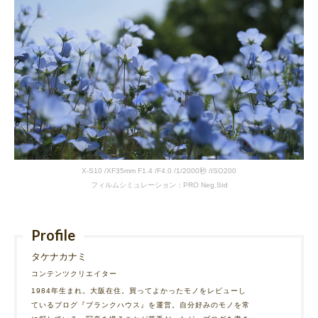
X-S10 /XF35mm F1.4 /F4.0 /1/2000秒 /ISO200
フィルムシミュレーション：PRO Neg.Std
Profile
タケナカナミ
コンテンツクリエイター
1984年生まれ。大阪在住。買ってよかったモノをレビューし
ているブログ『ブランクハウス』を運営。自分好みのモノを常