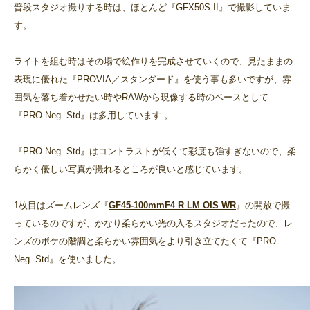
普段スタジオ撮りする時は、ほとんど『GFX50S II』で撮影していま
す。‬
ライトを組む時はその場で絵作りを完成させていくので、見たままの
表現に優れた‬『PROVIA／スタンダード』を使う事も多いですが、雰
囲気を落ち着かせたい時やRAWから現像する時のベース‬として
『PRO Neg. Std』は多用しています 。‬
『PRO Neg. Std』はコントラストが低くて彩度も強すぎないので、柔
らかく優しい写真が撮れる‬ところが良いと感じています。‬
‭1枚目はズームレンズ‬『
GF45-100mmF4 R LM OIS WR‬
』の開放で撮
っているのですが、かなり‬柔らかい光の入るスタジオだったので、レ
ンズのボケの階調と柔らかい雰囲気をより引き立‬てたくて『PRO
Neg. Std』を使いました。‬‬‬‬‬