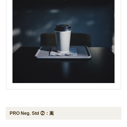
PRO Neg. Std ②：嵩