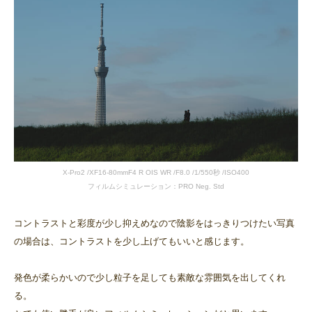
X-Pro2 /XF16-80mmF4 R OIS WR /F8.0 /1/550秒 /ISO400
フィルムシミュレーション：PRO Neg. Std
コントラストと彩度が少し抑えめなので陰影をはっきりつけたい写真
の場合は、コントラストを少し上げてもいいと感じます。
発色が柔らかいので少し粒子を足しても素敵な雰囲気を出してくれ
る。