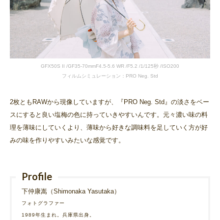
GFX50S II /GF35-70mmF4.5-5.6 WR /F5.2 /1/125秒 /ISO200
フィルムシミュレーション：PRO Neg. Std
2枚ともRAWから現像していますが、『PRO Neg. Std』の淡さをベー
スにすると良い塩梅の色に‬持っていきやすいんです。元々濃い味の料
理を薄味にしていくより、薄味から好きな調‬味料を足していく方が好
みの味を作りやすいみたいな感覚です。
Profile
下仲康嵩（Shimonaka Yasutaka）
フォトグラファー
1989年生まれ。兵庫県出身。‬