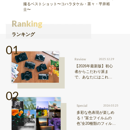
撮るベストショット〜コハラタケル・茶々・平井裕
士〜
Ranking
ランキング
Review
2025.12.29
【2026年最新版】初心
者からこだわり派ま
で、あなたにはこれが
おすすめ！FUJIFILM
『Xシリーズ』&『GFX
シリーズ』機種比較！
Special
2026.03.25
多彩な色表現が楽しめ
る！“富士フイルムの
色”全20種類のフィルム
シミュレーションをご紹