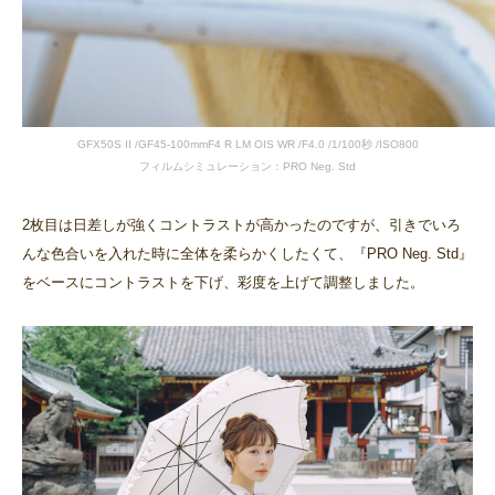
GFX50S II /GF45-100mmF4 R LM OIS WR /F4.0 /1/100秒 /ISO800
フィルムシミュレーション：PRO Neg. Std
2枚目は日差しが強くコントラストが高かったのですが、引きでいろ
んな色合いを入れた時に‬全体を柔らかくしたくて、『PRO Neg. Std』
をベースにコントラストを下げ、彩度を上げて調整し‬ました。‬