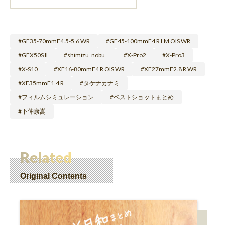
GF35-70mmF4.5-5.6 WR
GF45-100mmF4 R LM OIS WR
GFX50S II
shimizu_nobu_
X-Pro2
X-Pro3
X-S10
XF16-80mmF4 R OIS WR
XF27mmF2.8 R WR
XF35mmF1.4 R
タケナカナミ
フィルムシミュレーション
ベストショットまとめ
下仲康嵩
Related
Original Contents