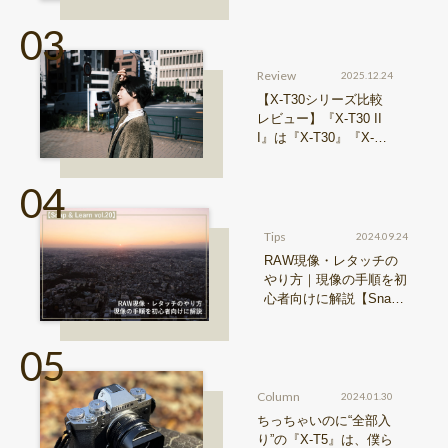
介
Review
2025.12.24
【X-T30シリーズ比較
レビュー】『X-T30 II
I』は『X-T30』『X-T3
0 II』からどう進化した
のか？
Tips
2024.09.24
RAW現像・レタッチの
やり方｜現像の手順を初
心者向けに解説【Snap
& Learn vol.20】
Column
2024.01.30
ちっちゃいのに“全部入
り”の『X-T5』は、僕ら