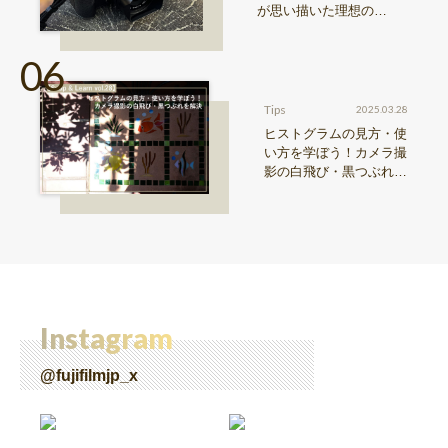
が思い描いた理想の写
真機。〜記憶カメラ vo
l.1〜
Tips
2025.03.28
ヒストグラムの見方・使
い方を学ぼう！カメラ撮
影の白飛び・黒つぶれを
解決【Snap & Learn vol.
28】
Instagram
@fujifilmjp_x