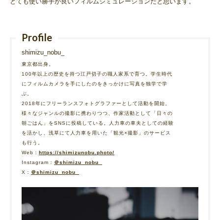
とても使い勝手が良いフィルムシミュレーションだと思います。
Profile
shimizu_nobu_
東京都出身。
100年以上の歴史を持つ江戸切子の職人家系で育つ。学生時代
にフィルムカメラを手にしたのをきっかけに写真を独学で学
ぶ。
2018年にフリーランスフォトグラファーとして活動を開始。
様々なジャンルの撮影に携わりつつ、作家活動として「日々の
朝ごはん」をSNSに投稿している。人力車の車夫としての経験
を活かし、浅草にて人力車を用いた「観光×撮影」のサービス
も行う。
Web：
https://shimizunobu.photo/
Instagram：
＠shimizu_nobu_
X：
＠shimizu_nobu_