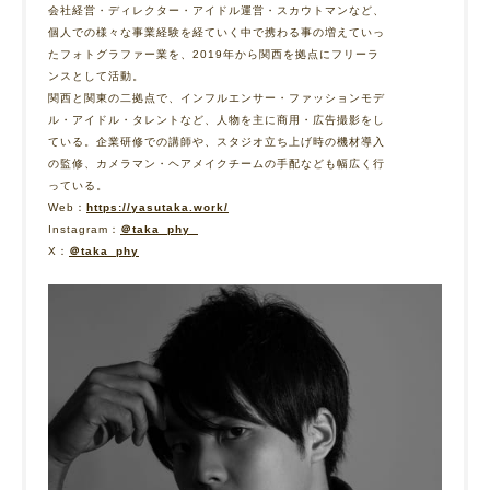
‭会社経営・ディレクター・アイドル運営・スカウトマンなど、
個人での様々な事業経験を経‬ていく中で携わる事の増えていっ
たフォトグラファー業を、2019年から関西を拠点にフ‬リーラ
ンスとして活動。‬‬‬‬
‭関西と関東の二拠点で、インフルエンサー・ファッションモデ
ル・アイドル・タレントな‬ど、人物を主に商用・広告撮影をし
ている。企業研修での講師や、スタジオ立ち上げ時の機‬材導入
の監修、カメラマン・ヘアメイクチームの手配なども幅広く行
っている。‬‬‬‬
Web：
https://yasutaka.work/
Instagram：
＠taka_phy_
X：
＠taka_phy