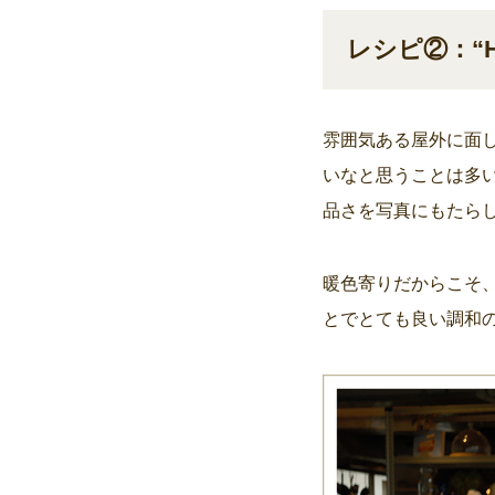
レシピ②：“Ha
雰囲気ある屋外に面
いなと思うことは多
品さを写真にもたら
暖色寄りだからこそ
とでとても良い調和