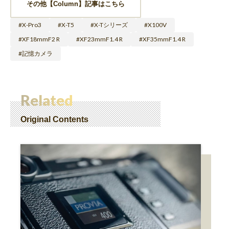
その他【Column】記事はこちら
X-Pro3
X-T5
X-Tシリーズ
X100V
XF18mmF2 R
XF23mmF1.4 R
XF35mmF1.4 R
記憶カメラ
Related
Original Contents