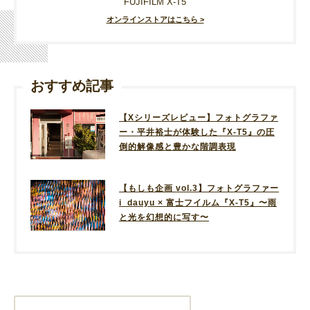
FUJIFILM X-T5
オンラインストアはこちら >
おすすめ記事
【Xシリーズレビュー】フォトグラファ
ー・平井裕士が体験した『X-T5』の圧
倒的解像感と豊かな階調表現
【もしも企画 vol.3】フォトグラファー
i_dauyu × 富士フイルム『X-T5』〜雨
と光を幻想的に写す〜