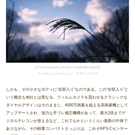
X-T5 /XF23mmF1.4 R /F1.4 /1/4400秒 /ISO125
フィルムシミュレーション：クラシックネガ
しかも、その小さなボディに“全部入り”なのである。この“全部入り”と
いう概念も他社とは異なる。フィルムカメラを思わせるクラシックな
ダイヤルデザインはそのままに、4000万画素を超える高画素機として
アップデートされ、強力な手ブレ補正機構があって、最大2倍までデ
ジタルテレコンが使えるなど、これでもかというくらい最新の中身で
ありながら、その軽量コンパクトさっぷりは、これぞAPS-Cセンサー