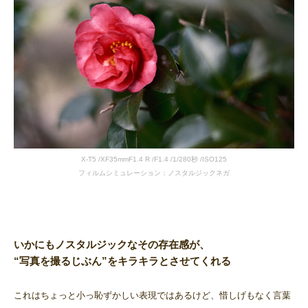
X-T5 /XF35mmF1.4 R /F1.4 /1/280秒 /ISO125
フィルムシミュレーション：ノスタルジックネガ
いかにもノスタルジックなその存在感が、
“写真を撮るじぶん”をキラキラとさせてくれる
これはちょっと小っ恥ずかしい表現ではあるけど、惜しげもなく言葉