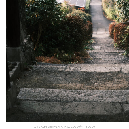
X-T5 /XF35mmF1.4 R /F3.6 /1/250秒 /ISO200