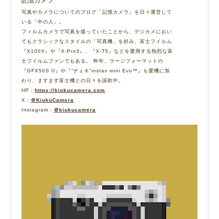
記憶カメラ
写真やカメラについてのブログ「記憶カメラ」を日々運営して
いる「中の人」。
フィルムカメラで写真を撮っていたことから、デジカメにおい
てもクラシックなスタイルの「写真機」を好み、富士フイルム
『X100V』や『X-Pro3』、『X-T5』などを愛用する熱烈な富
士フイルムファンでもある。 昨年、ラージフォーマットの
『GFX50S II』や『“チェキ”instax mini Evo™』も愛機に加
わり、ますます富士機との日々を謳歌中。
HP：
https://kiokucamera.com
X：
＠KiokuCamera
Instagram：
＠kiokucamera