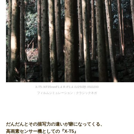
X-T5 /XF35mmF1.4 R /F1.4 /1/250秒 /ISO200
フィルムシミュレーション：クラシックネガ
だんだんとその描写力の違いが癖になってくる、
高画素センサー機としての『X-T5』