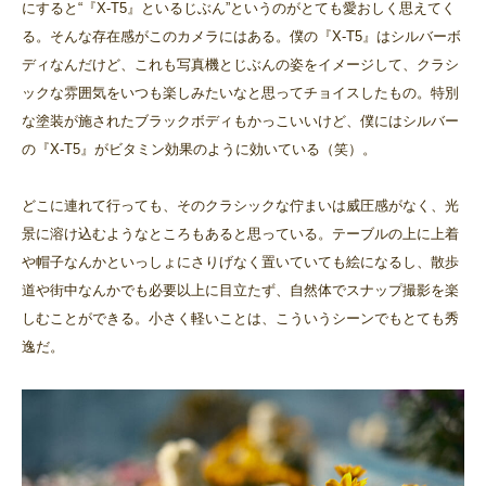
にすると“『X-T5』といるじぶん”というのがとても愛おしく思えてく
る。そんな存在感がこのカメラにはある。僕の『X-T5』はシルバーボ
ディなんだけど、これも写真機とじぶんの姿をイメージして、クラシ
ックな雰囲気をいつも楽しみたいなと思ってチョイスしたもの。特別
な塗装が施されたブラックボディもかっこいいけど、僕にはシルバー
の『X-T5』がビタミン効果のように効いている（笑）。
どこに連れて行っても、そのクラシックな佇まいは威圧感がなく、光
景に溶け込むようなところもあると思っている。テーブルの上に上着
や帽子なんかといっしょにさりげなく置いていても絵になるし、散歩
道や街中なんかでも必要以上に目立たず、自然体でスナップ撮影を楽
しむことができる。小さく軽いことは、こういうシーンでもとても秀
逸だ。