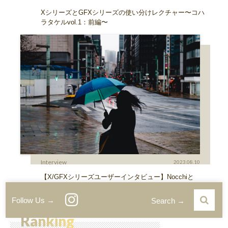
XシリーズとGFXシリーズの使い分けレクチャー〜コハ
ラタケルvol.1：前編〜
Interview
2023.08.10
【X/GFXシリーズユーザーインタビュー】Nocchiと
『X-T5』 紆余曲折を経て辿り着いた『X-T5』という
唯一無二の存在
Follow Us →
Search →
Ranking