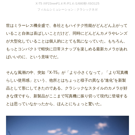
X-T5 /XF23mmF1.4 R /F1.4 /1/680秒 /ISO125
フィルムシミュレーション：クラシックネガ
世はミラーレス機全盛で、各社ともハイテク性能がどんどん上がって
いること自体は喜ばしいことだけど、同時にどんどんカメラやレンズ
が大型化していることは個人的にとても気になっていた。もちろん、
もっとコンパクトで軽快に日常スナップを楽しめる最新カメラがあれ
ばいいのに、という意味でだ。
そんな風潮の中、突如『X-T5』が「より小さくなって」「より写真機
らしい使用感」という、他所とはちょっと様子の異なる“進化”を新製
品として形にしてきたのである。クラシックなスタイルのカメラが好
きな僕ですら、新製品がここまで写真機に振り切って現代に登場する
とは思っていなかったから、ほんとにちょっと驚いた。