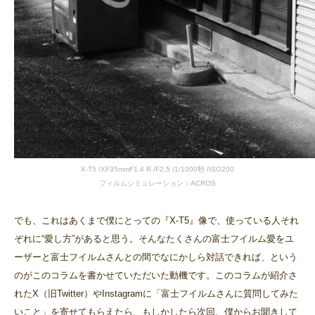
X-T5 /XF35mmF1.4 R /F2.5 /1/1000秒 /ISO200
フィルムシミュレーション：ACROS
でも、これはあくまで僕にとっての『X-T5』像で、使っている人それ
ぞれに“愛し方”があると思う。そんなたくさんの富士フイルム愛をユ
ーザーと富士フイルムさんとの間でなにかしら対話できれば、という
のがこのコラムを書かせていただいた動機です。このコラムが紹介さ
れたX（旧Twitter）やInstagramに「富士フイルムさんに質問してみた
いこと」を寄せてもらえたら、もしかしたら次回、僕からお聞きして