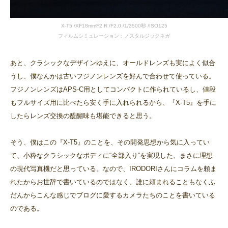
X-T5 /XF18mmF2 R /F2.0 /1/3500秒 /ISO125
フィルムシミュレーション：ノスタルジックネガ
あと、クラシックなデザインゆえに、オールドレンズも実によく似合
うし、僕なんかは古いフジノンレンズを好んで合わせて使っている。
フジノンレンズはAPS-C用としてコンパクトに作られているし、値段
もフルサイズ用に比べたら安く手に入れられるから、『X-T5』を手に
したらレンズ交換の醍醐味も堪能できると思う。
そう、僕はこの『X-T5』のことを、その開発思想から気に入ってい
て、小粋なクラシックなボディに“全部入り”を実現した、まさに理想
の現代写真機だと思っている。なので、IRODORIさんにコラムを頼ま
れたからお世辞で書いているのではなく、誰に頼まれることもなくふ
だんからこんな感じでブログに愛するカメラたちのことを書いている
のである。