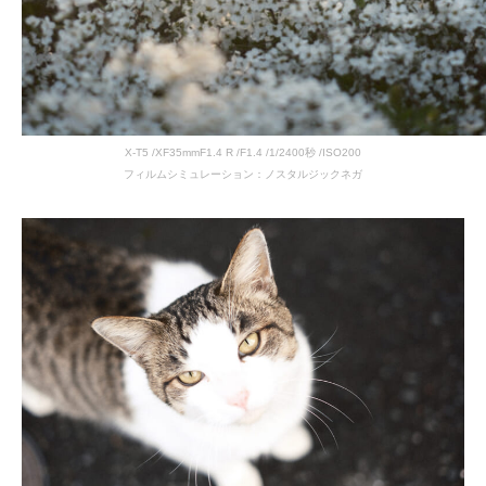
X-T5 /XF35mmF1.4 R /F1.4 /1/2400秒 /ISO200
フィルムシミュレーション：ノスタルジックネガ