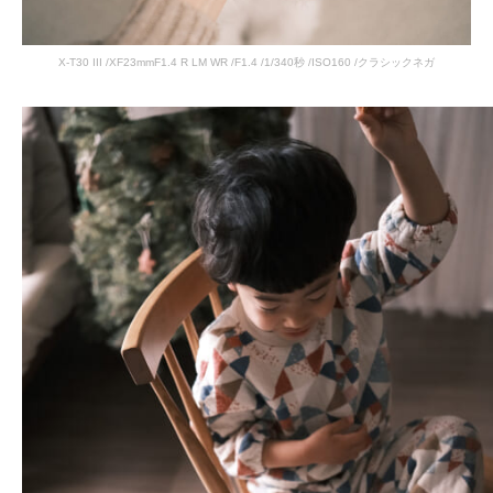
X-T30 III /XF23mmF1.4 R LM WR /F1.4 /1/340秒 /ISO160 /クラシックネガ