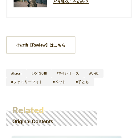
どう進化したのか？
その他【Review】はこちら
kaori
X-T30 III
X-Tシリーズ
いぬ
ファミリーフォト
ペット
子ども
Related
Original Contents