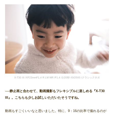
X-T30 III /XF23mmF1.4 R LM WR /F1.4 /1/20秒 /ISO500 /クラシックネガ
──静止画と合わせて、動画撮影もフレキシブルに楽しめる『X-T30
III』。こちらも少しお試しいただいたそうですね。
動画もすごくいいなと思いました。特に、9：16の比率で撮れるのが