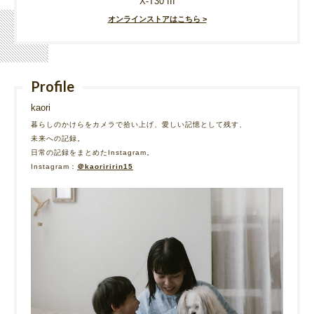
X-T30 III
オンラインストアはこちら >
Profile
kaori
暮らしのかけらをカメラで拾い上げ、愛しい記憶として残す、
未来への記録。
日常の記録をまとめたInstagram。
Instagram：
＠kaoriririn15