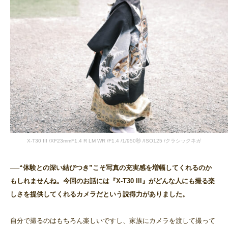
X-T30 III /XF23mmF1.4 R LM WR /F1.4 /1/950秒 /ISO125 /クラシックネガ
──“体験との深い結びつき”こそ写真の充実感を増幅してくれるのか
もしれませんね。今回のお話には『X-T30 III』がどんな人にも撮る楽
しさを提供してくれるカメラだという説得力がありました。
自分で撮るのはもちろん楽しいですし、家族にカメラを渡して撮って