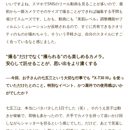
いいですよね。スマホでSNSのリール動画を見ることが多いので、最
初から一眼カメラでそのサイズで撮ることができれば編集する手間も
省けてスムーズです。しかも、動画にも『美肌レベル』調整機能やフ
ィルムシミュレーションが反映されるので、すぐに共有できるクオリ
ティのものが撮れちゃう。そういう手軽さは、自分のスタイルにすご
く合っているなと感じました。
“撮る”だけでなく“撮られる”のも楽しめるカメラ。
安心して託せることが、思い出をより濃くする
──今回、お子さんの七五三という大切な行事でも『X-T30 III』を使っ
ていただけたとのこと。特別なイベント、かつ屋外での使用感はいか
がでしたか？
七五三は、本当にバタバタした1日でした（笑）。そのうえ息子は動
きが俊敏で。荷物も多かったので、片手でカメラを持って追いかけ回
しながらシャッターを切るという感じでした。だけど、あとで見返し