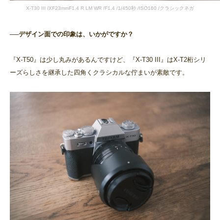
X-T30 III /XF23mmF1.4 R LM WR /F1.4 /1/450秒 /ISO160 /クラシックネガ
──デザイン面での印象は、いかがですか？
『X-T50』は少し丸みがあるんですけど、『X-T30 III』はX-T2桁シリ
ーズらしさを継承した四角くクラシカルな佇まいが素敵です。