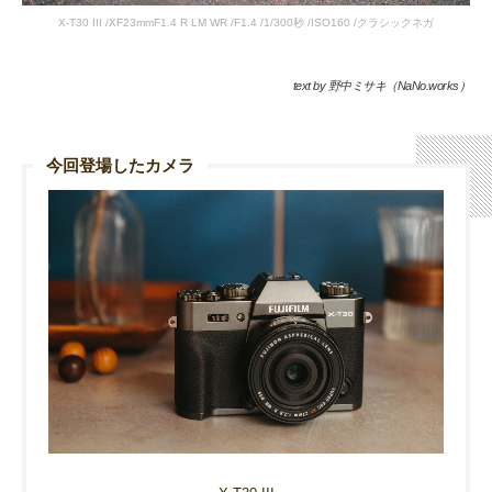
X-T30 III /XF23mmF1.4 R LM WR /F1.4 /1/300秒 /ISO160 /クラシックネガ
text by 野中ミサキ（NaNo.works）
今回登場したカメラ