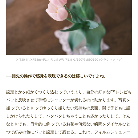
X-T30 III /XF23mmF1.4 R LM WR /F1.8 /1/160秒 /ISO160 /クラシックネガ
──指先の操作で感覚を表現できるのは嬉しいですよね。
設定とかを細かくつくり込むっていうより、自分の好きなFSレシピも
パッと反映させて手軽にシャッターが切れるのは助かります。写真を
撮っているときってゆっくり撮りたい気持ちの反面、隣で子どもに話
しかけられたりして、バタバタしちゃうことも多かったりして。そん
なときでも、日常的に飾っているお花や何気ない瞬間をダイヤルひと
つで好みの色にパッと設定して残せる。これは、フィルムシミュレー