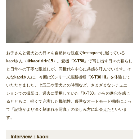
お子さんと愛犬との日々を自然体な視点でInstagramに綴っている
kaoriさん（
＠kaoriririn15
）。愛機『
X-T50
』で写し出す日々の暮らし
と日常への丁寧な眼差しが、同世代を中心に共感を呼んでいます。そ
んなkaoriさんに、今回はXシリーズ最新機種『
X-T30 III
』を体験して
いただきました。七五三や愛犬との時間など、さまざまなシチュエー
ションでの撮影は、過去に愛用していた『X-T30』からの進化を感じ
るとともに、軽くて充実した機能性、優秀なオートモード機能によっ
て「記憶がより深く刻まれる写真」の楽しみ方に出会えたといいま
す。
Interview：kaori