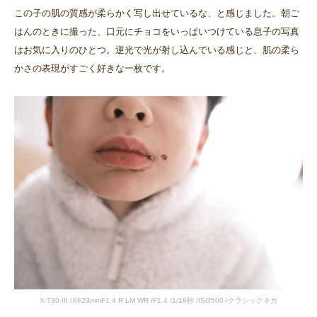
この子の肌の質感が柔らかく写し出せているな、と感じました。朝ご
はんのときに撮った、口元にチョコをいっぱいつけている息子の写真
はお気に入りのひとつ。逆光で光が射し込んでいる感じと、肌の柔ら
かさの表現がすごく好きな一枚です。
X-T30 III /XF23mmF1.4 R LM WR /F1.4 /1/18秒 /ISO500 /クラシックネガ