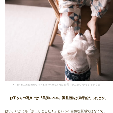
X-T30 III /XF23mmF1.4 R LM WR /F1.4 /1/120秒 /ISO1600 /クラシックネガ
──お子さんの写真では『美肌レベル』調整機能が効果的だったとか。
はい。いかにも「加工しました！」という不自然な質感ではなくて、