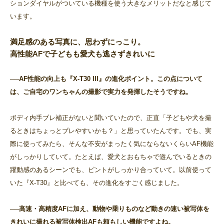
ションダイヤルがついている機種を使う大きなメリットだなと感じて
います。
満足感のある写真に、思わずにっこり。
高性能AFで子どもも愛犬も逃さずきれいに
──AF性能の向上も『X-T30 III』の進化ポイント。この点について
は、ご自宅のワンちゃんの撮影で実力を発揮したそうですね。
ボディ内手ブレ補正がないと聞いていたので、正直「子どもや犬を撮
るときはちょっとブレやすいかも？」と思っていたんです。でも、実
際に使ってみたら、そんな不安がまったく気にならないくらいAF機能
がしっかりしていて。たとえば、愛犬とおもちゃで遊んでいるときの
躍動感のあるシーンでも、ピントがしっかり合っていて。以前使って
いた『X-T30』と比べても、その進化をすごく感じました。
──高速・高精度AFに加え、動物や乗りものなど動きの速い被写体を
きれいに撮れる被写体検出AFも頼もしい機能ですよね。