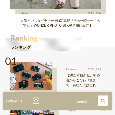
News
2019.11.08
人気インスタグラマー Ai.t写真展『その一瞬を一生の
宝物に』WONDER PHOTO SHOPで開催決定！
Ranking
ランキング
Review
2025.12.29
【2026年最新版】初心
者からこだわり派ま
で、あなたにはこれが
おすすめ！FUJIFILM
『Xシリーズ』&『GFX
シリーズ』機種比較！
Follow Us →
Search →
Special
2026.03.25