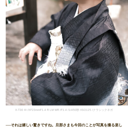
X-T30 III /XF23mmF1.4 R LM WR /F1.4 /1/450秒 /ISO125 /クラシックネガ
──それは嬉しい驚きですね。旦那さまも今回のことが写真を撮る楽し