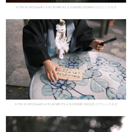
X-T30 III /XF23mmF1.4 R LM WR /F1.4 /1/640秒 /ISO800 /クラシックネガ
X-T30 III /XF23mmF1.4 R LM WR /F1.4 /1/1500秒 /ISO125 /クラシックネガ