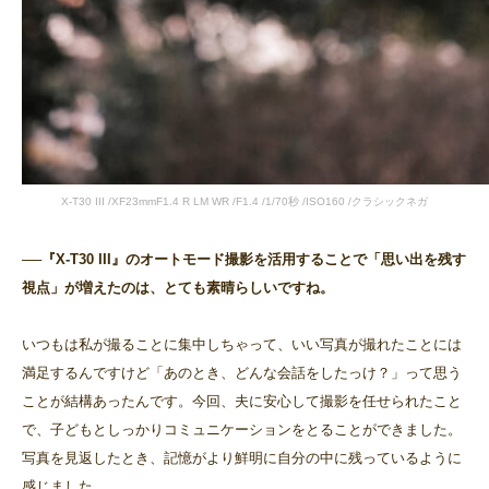
X-T30 III /XF23mmF1.4 R LM WR /F1.4 /1/70秒 /ISO160 /クラシックネガ
──『X-T30 III』のオートモード撮影を活用することで「思い出を残す
視点」が増えたのは、とても素晴らしいですね。
いつもは私が撮ることに集中しちゃって、いい写真が撮れたことには
満足するんですけど「あのとき、どんな会話をしたっけ？」って思う
ことが結構あったんです。今回、夫に安心して撮影を任せられたこと
で、子どもとしっかりコミュニケーションをとることができました。
写真を見返したとき、記憶がより鮮明に自分の中に残っているように
感じました。