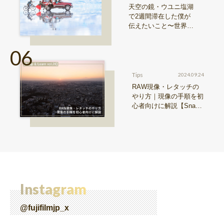
天空の鏡・ウユニ塩湖
で2週間滞在した僕が
伝えたいこと〜世界の
写真・近藤大真 vol.3〜
Tips
2024.09.24
RAW現像・レタッチの
やり方｜現像の手順を初
心者向けに解説【Snap
& Learn vol.20】
Instagram
@fujifilmjp_x