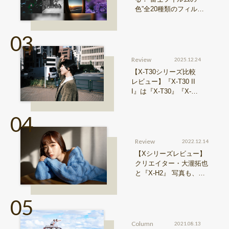
色”全20種類のフィルム
シミュレーションをご紹
介
Review
2025.12.24
【X-T30シリーズ比較
レビュー】『X-T30 II
I』は『X-T30』『X-T3
0 II』からどう進化した
のか？
Review
2022.12.14
【Xシリーズレビュー】
クリエイター・大瀧拓也
と『X-H2』 写真も、動
画も。圧倒的解像度が際
限ない表現欲求を満たす
Column
2021.08.13