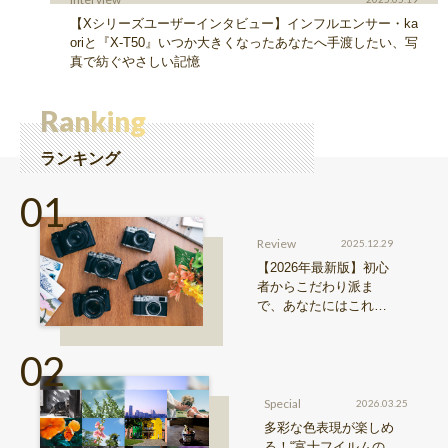
【Xシリーズユーザーインタビュー】インフルエンサー・ka
oriと『X-T50』いつか大きくなったあなたへ手渡したい、写
真で紡ぐやさしい記憶
Ranking
ランキング
Review
2025.12.29
【2026年最新版】初心
者からこだわり派ま
で、あなたにはこれが
おすすめ！FUJIFILM
『Xシリーズ』&『GFX
シリーズ』機種比較！
Special
2026.03.25
多彩な色表現が楽しめ
る！“富士フイルムの