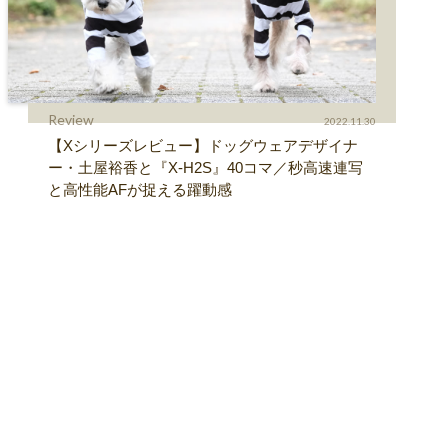
Review
2022.11.30
【Xシリーズレビュー】ドッグウェアデザイナ
ー・土屋裕香と『X-H2S』40コマ／秒高速連写
と高性能AFが捉える躍動感