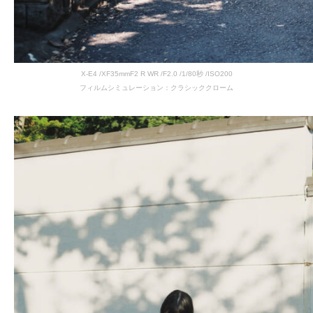
X-E4 /XF35mmF2 R WR /F2.0 /1/80秒 /ISO200
フィルムシミュレーション：クラシッククローム