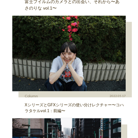
富士フイルムのカメラとの出会い、それから〜あ
さのりな vol.1〜
Column
2022.05.17
XシリーズとGFXシリーズの使い分けレクチャー〜コハ
ラタケルvol.1：前編〜