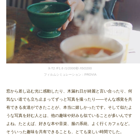
X-T2 /F1.6 /1/2000秒 /ISO200
フィルムシミュレーション：PROVIA
窓から差し込む光に感動したり、木漏れ日が綺麗と言い合ったり、何
気ない道でも立ち止まってずっと写真を撮ったり——そんな感覚を共
有できる友達ができたことが、本当に嬉しかったです。そして似たよ
うな写真を好む人とは、他の趣味や好みも似ていることが多いんです
よね。たとえば、好きな本や音楽、服の系統、よく行くカフェなど。
そういった趣味を共有できることも、とても楽しい時間でした。