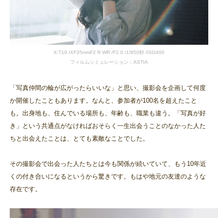
X-T10 /XF35mmF2 R WR /F2.0 /1/950秒 /ISO400
フィルムシミュレーション：ASTIA
「写真仲間の輪が広がったらいいな」と思い、撮影会を企画して何度
か開催したこともあります。なんと、参加者が100名を超えたこと
も。出身地も、住んでいる場所も、年齢も、職業も違う。「写真が好
き」という共通点がなければおそらく一生出会うことのなかった人た
ちと出会えたことは、とても素敵なことでした。
その撮影会で出会った人たちとは今も関係が続いていて、もう10年近
くの付き合いになるというから驚きです。もはや地元の友達のような
存在です。