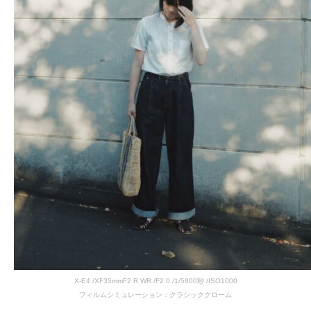
X-E4 /XF35mmF2 R WR /F2.0 /1/5800秒 /ISO1000
フィルムシミュレーション：クラシッククローム