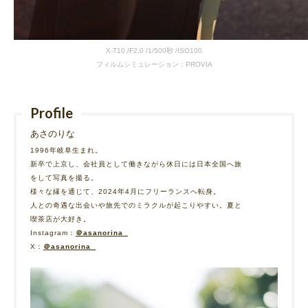
X-T10 /F2.0 /1/500秒 /ISO100
フィルムシミュレーション：PROVIA
Profile
あさのりな
1996年岐阜生まれ。
新卒で上京し、会社員として働きながら休日には日本全国へ旅
をして写真を撮る。
様々な縁を通じて、2024年4月にフリーランスへ転身。
人との奇遇な出会いや旅先でのミラクルが起こりやすい。夏と
喫茶店が大好き。
Instagram：
＠asanorina_
X：
＠asanorina_