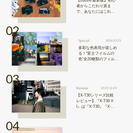
【2026年最新版】初心
者からこだわり派ま
で、あなたにはこれが
おすすめ！FUJIFILM
『Xシリーズ』&『GFX
シリーズ』機種比較！
Special
2026.03.25
多彩な色表現が楽しめ
る！“富士フイルムの
色”全20種類のフィルム
シミュレーションをご紹
介
Review
2025.12.24
【X-T30シリーズ比較
レビュー】『X-T30 II
I』は『X-T30』『X-T3
0 II』からどう進化した
のか？