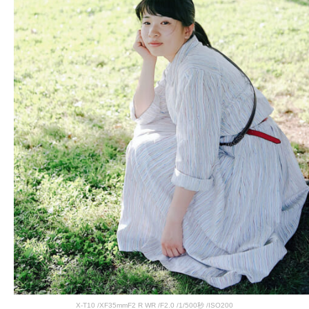
X-T10 /XF35mmF2 R WR /F2.0 /1/500秒 /ISO200