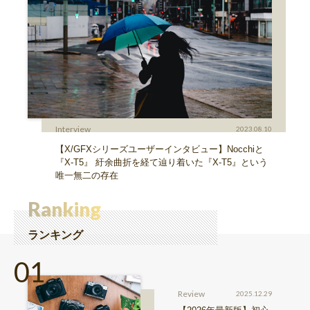
Interview
2023.08.10
【X/GFXシリーズユーザーインタビュー】Nocchiと
『X-T5』 紆余曲折を経て辿り着いた『X-T5』という
唯一無二の存在
Ranking
ランキング
Review
2025.12.29