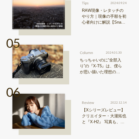
Tips
2024.09.24
RAW現像・レタッチの
やり方｜現像の手順を初
心者向けに解説【Snap
& Learn vol.20】
Column
2024.01.30
ちっちゃいのに“全部入
り”の『X-T5』は、僕ら
が思い描いた理想の写
真機。〜記憶カメラ vo
l.1〜
Review
2022.12.14
【Xシリーズレビュー】
クリエイター・大瀧拓也
と『X-H2』 写真も、動
画も。圧倒的解像度が際
限ない表現欲求を満たす