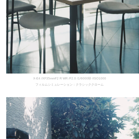
X-E4 /XF35mmF2 R WR /F2.0 /1/6000秒 /ISO1000
フィルムシミュレーション：クラシッククローム