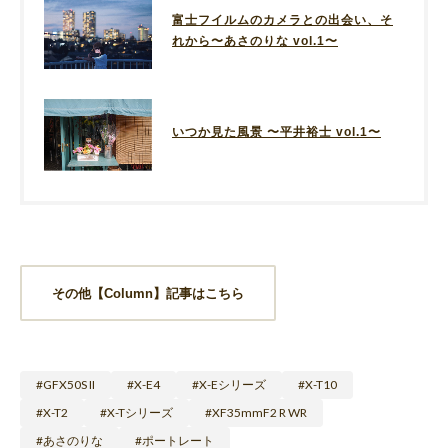
富士フイルムのカメラとの出会い、そ
れから〜あさのりな vol.1〜
いつか見た風景 〜平井裕士 vol.1〜
その他【Column】記事はこちら
GFX50S II
X-E4
X-Eシリーズ
X-T10
X-T2
X-Tシリーズ
XF35mmF2 R WR
あさのりな
ポートレート