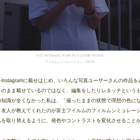
X-T2 /XF35mmF2 R WR /F2.0 /1/30秒 /ISO800
フィルムシミュレーション：ASTIA
Instagramに載せはじめ、いろんな写真ユーザーさんの作品
そのまま載せているのではなく、編集をしたりレタッチという
の知識が全くなかった私は、「撮ったままの状態で理想の色に
、友人が教えてくれたのが富士フイルムのフィルムシミュレー
ムを取り替えるように、発色やコントラストを変化させること