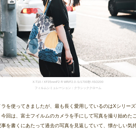
X-T10 / XF35mmF2 R WR/F2.0 /1/1700秒 /ISO200
フィルムシミュレーション：クラシッククローム
メラを使ってきましたが、最も長く愛用しているのはXシリーズ
。今回は、富士フイルムのカメラを手にして写真を撮り始めた
記事を書くにあたって過去の写真を見返していて、懐かしい気