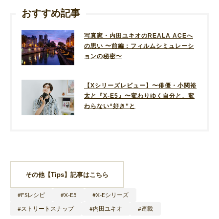
おすすめ記事
写真家・内田ユキオのREALA ACEへ
の思い 〜前編：フィルムシミュレーシ
ョンの秘密〜
【Xシリーズレビュー】〜俳優・小関裕
太と『X-E5』〜変わりゆく自分と、変
わらない“好き”と
その他【Tips】記事はこちら
FSレシピ
X-E5
X-Eシリーズ
ストリートスナップ
内田ユキオ
連載