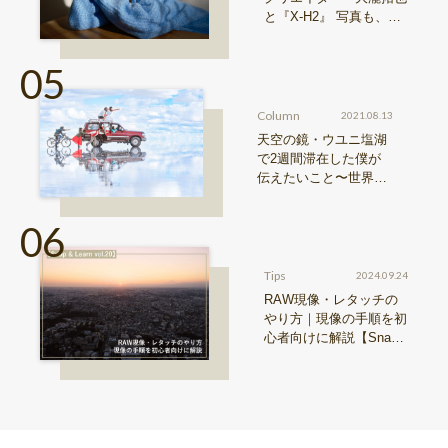
と『X-H2』 写真も、動
画も。圧倒的解像度が際
限ない表現欲求を満たす
Column
2021.08.13
天空の鏡・ウユニ塩湖
で2週間滞在した僕が
伝えたいこと〜世界の
写真・近藤大真 vol.3〜
Tips
2024.09.24
RAW現像・レタッチの
やり方｜現像の手順を初
心者向けに解説【Snap
& Learn vol.20】