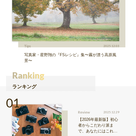
Tips
2025.12.03
写真家・星野翔の『FSレシピ』集〜霧が漂う高原風
景〜
Ranking
ランキング
Review
2025.12.29
【2026年最新版】初心
者からこだわり派ま
で、あなたにはこれが