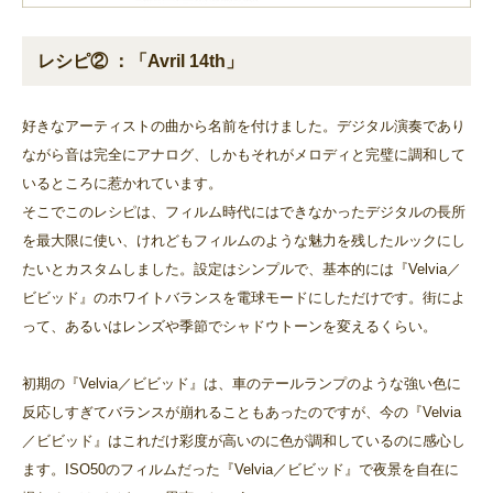
レシピ② ：「Avril 14th」
好きなアーティストの曲から名前を付けました。デジタル演奏であり
ながら音は完全にアナログ、しかもそれがメロディと完璧に調和して
いるところに惹かれています。
そこでこのレシピは、フィルム時代にはできなかったデジタルの長所
を最大限に使い、けれどもフィルムのような魅力を残したルックにし
たいとカスタムしました。設定はシンプルで、基本的には『Velvia／
ビビッド』のホワイトバランスを電球モードにしただけです。街によ
って、あるいはレンズや季節でシャドウトーンを変えるくらい。
初期の『Velvia／ビビッド』は、車のテールランプのような強い色に
反応しすぎてバランスが崩れることもあったのですが、今の『Velvia
／ビビッド』はこれだけ彩度が高いのに色が調和しているのに感心し
ます。ISO50のフィルムだった『Velvia／ビビッド』で夜景を自在に