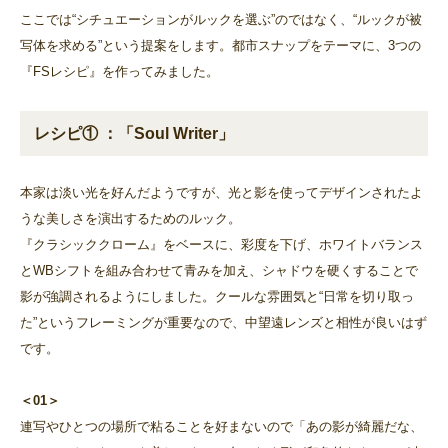
ここでは“シチュエーションがルックを選ぶ”のではなく、“ルックが被
写体を求める”という提案をします。都市スナップをテーマに、3つの
『FSレシピ』を作ってみました。
レシピ① ：「Soul Writer」
本家は淡い光を好んだようですが、光と影を使ってデザインされたよ
うな美しさを演出するためのルック。
『クラシッククローム』をベースに、彩度を下げ、ホワイトバランス
とWBシフトを組み合わせて青みを加え、シャドウを硬くすることで
影が強調されるようにしました。クールな雰囲気と“日常を切り取っ
た”というフレーミングが重要なので、中望遠レンズと相性が良いはず
です。
＜01＞
連写やひとつの場所で粘ることを好まないので「あの影が綺麗だな、