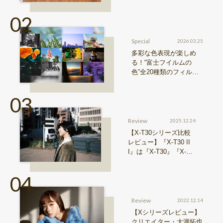
おすすめ！FUJIFILM
『Xシリーズ』&『GFX
シリーズ』機種比較！
Special
2026.03.25
多彩な色表現が楽しめ
る！“富士フイルムの
色”全20種類のフィルム
シミュレーションをご紹
介
Review
2025.12.24
【X-T30シリーズ比較
レビュー】『X-T30 II
I』は『X-T30』『X-T3
0 II』からどう進化した
のか？
Review
2022.12.14
【Xシリーズレビュー】
クリエイター・大瀧拓也