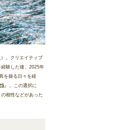
_
）。クリエイティブ
験した後、2025年
具を操る日々を経
2S
』。この選択に
との相性などがあった