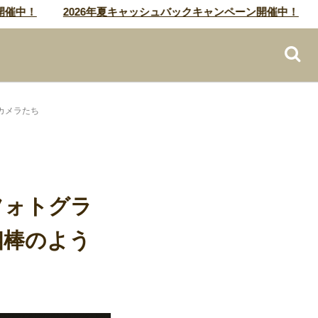
中！
2026年夏キャッシュバックキャンペーン開催中！
2
カメラたち
フォトグラ
相棒のよう