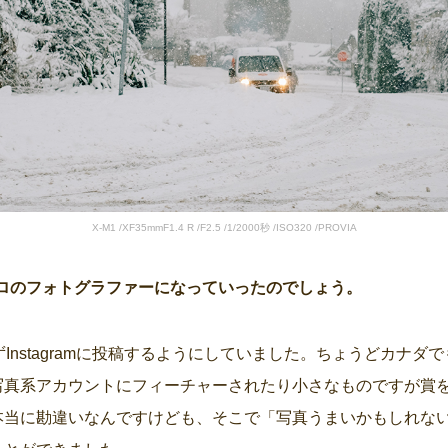
X-M1 /XF35mmF1.4 R /F2.5 /1/2000秒 /ISO320 /PROVIA
プロのフォトグラファーになっていったのでしょう。
Instagramに投稿するようにしていました。ちょうどカナダでもI
写真系アカウントにフィーチャーされたり小さなものですが賞
本当に勘違いなんですけども、そこで「写真うまいかもしれな