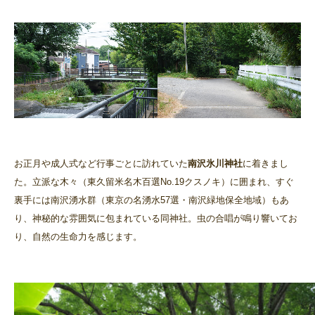
お正月や成人式など行事ごとに訪れていた
南沢氷川神社
に着きまし
た。立派な木々（東久留米名木百選No.19クスノキ）に囲まれ、すぐ
裏手には南沢湧水群（東京の名湧水57選・南沢緑地保全地域）もあ
り、神秘的な雰囲気に包まれている同神社。虫の合唱が鳴り響いてお
り、自然の生命力を感じます。