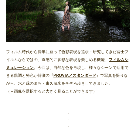
フィルム時代から長年に亘って色彩表現を追求・研究してきた富士フ
イルムならではの、直感的に多彩な表現を楽しめる機能、
フィルムシ
ミュレーション
。今回は、自然な色を再現し、様々なシーンで活用で
きる階調と発色が特徴の『
PROVIA／スタンダード
』で写真を撮りな
がら、水と緑のまち・東久留米をそぞろ歩きしてきました。
（＋画像を選択すると大きく見ることができます）
・
・
・