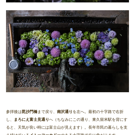
参拝後は
毘沙門橋
まで戻り、
南沢通り
を左へ。最初の十字路で右折
し、
まろにえ富士見通り
へ（ちなみにこの通り、東久留米駅を背にす
ると、天気が良い時には富士山が見えます）。長年市民の暮らしを支