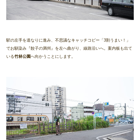
駅の左手を道なりに進み、不思議なキャッチコピー「3割うまい！」
でお馴染み『餃子の満州』を左へ曲がり、線路沿いへ。案内板も出て
いる
竹林公園
へ向かうことにします。