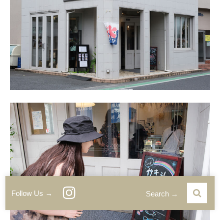
Follow Us →
Search →