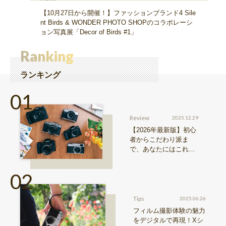
【10月27日から開催！】ファッションブランド4 Sile
nt Birds & WONDER PHOTO SHOPのコラボレーシ
ョン写真展「Decor of Birds #1」
Ranking
ランキング
Review
2025.12.29
【2026年最新版】初心
者からこだわり派ま
で、あなたにはこれが
おすすめ！FUJIFILM
『Xシリーズ』&『GFX
シリーズ』機種比較！
Tips
2025.06.26
フィルム撮影体験の魅力
をデジタルで再現！Xシ