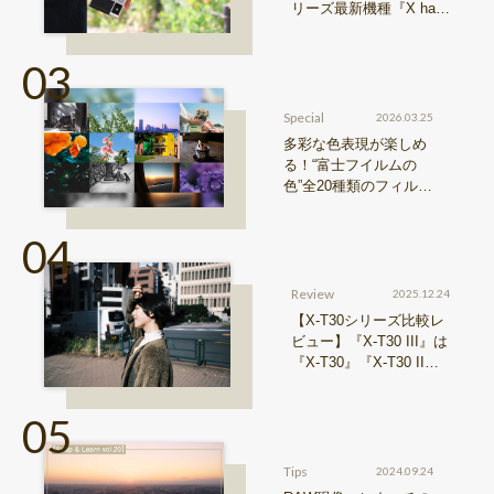
リーズ最新機種『X hal
f』特長まとめ
Special
2026.03.25
多彩な色表現が楽しめ
る！“富士フイルムの
色”全20種類のフィルム
シミュレーションをご
紹介
Review
2025.12.24
【X-T30シリーズ比較レ
ビュー】『X-T30 III』は
『X-T30』『X-T30 II』
からどう進化したのか？
Tips
2024.09.24