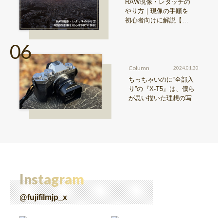
RAW現像・レタッチの
やり方｜現像の手順を
初心者向けに解説【Sn
ap & Learn vol.20】
Column
2024.01.30
ちっちゃいのに“全部入
り”の『X-T5』は、僕ら
が思い描いた理想の写真
機。〜記憶カメラ vol.
1〜
Instagram
@fujifilmjp_x