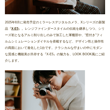
2025年8月に発売予定のミラーレスデジタルカメラ、Xシリーズの新製
品『
X-E5
』。レンジファインダースタイルの伝統を継承しつつ、シリ
ーズ初となるアルミ削り出しのみで加工した軍艦部や、“窓付き”フィ
ルムシミュレーションダイヤルを搭載するなど、デザイン性と操作性
の両面において進化した1台です。クラシカルな佇まいの中にモダン
な質感と機能美が共存する『X-E5』の魅力を、LOOK BOOK風にご紹
介します。