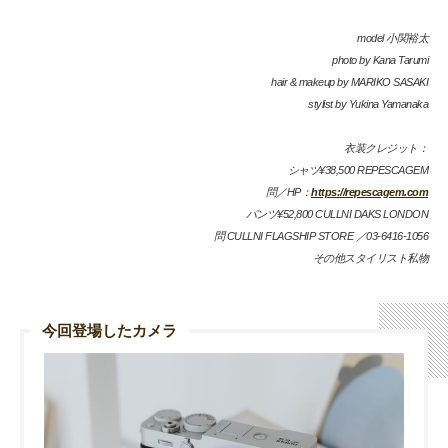
model 小関裕太
photo by Kana Tarumi
hair & makeup by MARIKO SASAKI
stylist by Yukina Yamanaka
衣装クレジット：
シャツ¥38,500 REPESCAGEM
問／HP：
https://repescagem.com
パンツ¥52,800 CULLNI DAKS LONDON
問 CULLNI FLAGSHIP STORE ／03-6416-1056
その他スタイリスト私物
今回登場したカメラ