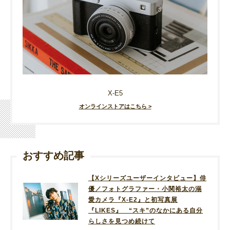
X-E5
オンラインストアはこちら >
おすすめ記事
【Xシリーズユーザーインタビュー】俳
優／フォトグラファー・小関裕太の溺
愛カメラ『X-E2』と初写真展
『LIKES』 “スキ”のなかにある自分
らしさを見つめ続けて