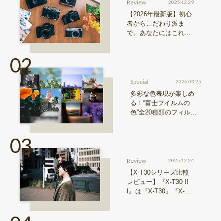
Review
2025.12.29
【2026年最新版】初心
者からこだわり派ま
で、あなたにはこれが
おすすめ！FUJIFILM
『Xシリーズ』&『GFX
シリーズ』機種比較！
Special
2026.03.25
多彩な色表現が楽しめ
る！“富士フイルムの
色”全20種類のフィルム
シミュレーションをご紹
介
Review
2025.12.24
【X-T30シリーズ比較
レビュー】『X-T30 II
I』は『X-T30』『X-T3
0 II』からどう進化した
のか？