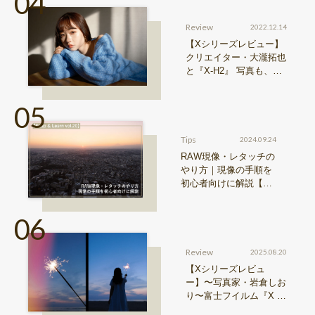
Review
2022.12.14
【Xシリーズレビュー】
クリエイター・大瀧拓也
と『X-H2』 写真も、動
画も。圧倒的解像度が際
限ない表現欲求を満たす
Tips
2024.09.24
RAW現像・レタッチの
やり方｜現像の手順を
初心者向けに解説【Sn
ap & Learn vol.20】
Review
2025.08.20
【Xシリーズレビュ
ー】〜写真家・岩倉しお
り〜富士フイルム『X ha
lf』で探る、視点と色彩