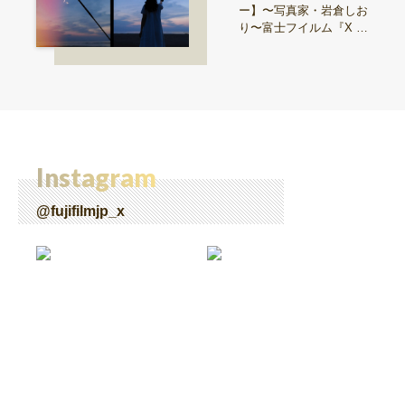
ー】〜写真家・岩倉しお
り〜富士フイルム『X ha
lf』で探る、視点と色彩
Instagram
@fujifilmjp_x