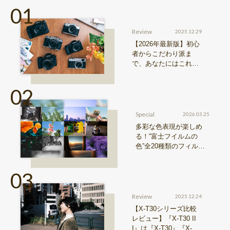
Review
2025.12.29
【2026年最新版】初心
者からこだわり派ま
で、あなたにはこれが
おすすめ！FUJIFILM
『Xシリーズ』&『GFX
シリーズ』機種比較！
Special
2026.03.25
多彩な色表現が楽しめ
る！“富士フイルムの
色”全20種類のフィルム
シミュレーションをご紹
介
Review
2025.12.24
【X-T30シリーズ比較
レビュー】『X-T30 II
I』は『X-T30』『X-T3