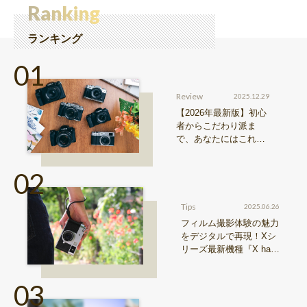
Ranking
ランキング
Review
2025.12.29
【2026年最新版】初心
者からこだわり派ま
で、あなたにはこれが
おすすめ！FUJIFILM
『Xシリーズ』&『GFX
シリーズ』機種比較！
Tips
2025.06.26
フィルム撮影体験の魅力
をデジタルで再現！Xシ
リーズ最新機種『X hal
f』特長まとめ