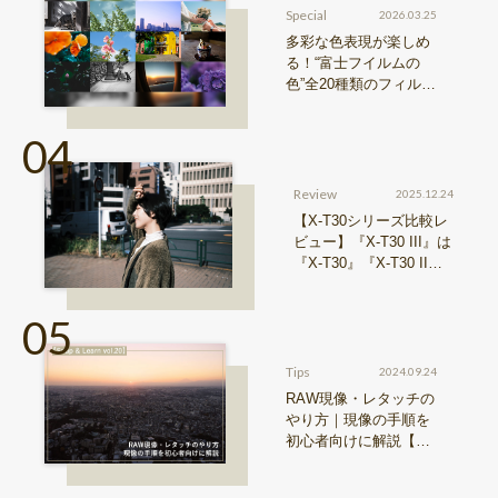
Special
2026.03.25
多彩な色表現が楽しめ
る！“富士フイルムの
色”全20種類のフィルム
シミュレーションをご
紹介
Review
2025.12.24
【X-T30シリーズ比較レ
ビュー】『X-T30 III』は
『X-T30』『X-T30 II』
からどう進化したのか？
Tips
2024.09.24
RAW現像・レタッチの
やり方｜現像の手順を
初心者向けに解説【Sn
ap & Learn vol.20】