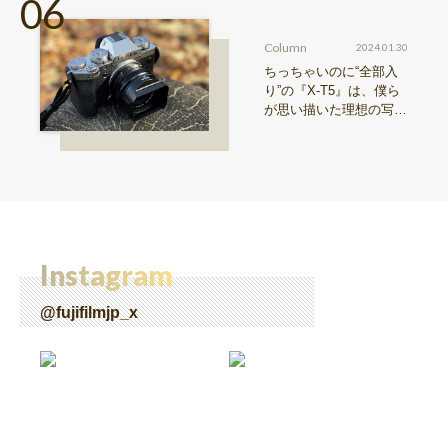
Column
2024.01.30
ちっちゃいのに“全部入
り”の『X-T5』は、僕ら
が思い描いた理想の写真
機。〜記憶カメラ vol.
1〜
Instagram
@fujifilmjp_x