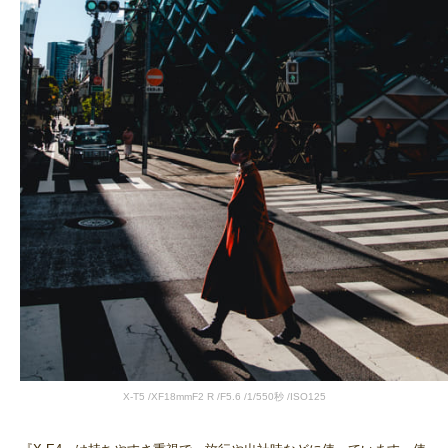
X-T5 /XF18mmF2 R /F5.6 /1/550秒 /ISO125