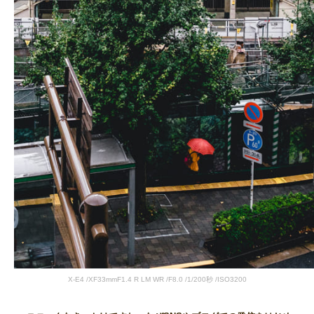
X-E4 /XF33mmF1.4 R LM WR /F8.0 /1/200秒 /ISO3200