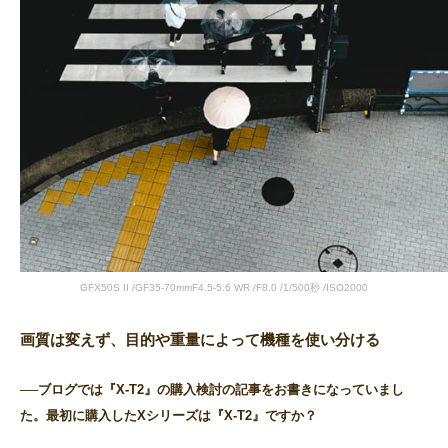
GFX50S II /GF35-70mmF4.5-5.6 WR /F8.0 /1/500秒 /ISO2000
画質は変えず、目的や重量によって機種を使い分ける
──ブログでは『X-T2』の購入検討の記事をお書きになっていまし
た。最初に購入したXシリーズは『X-T2』ですか？