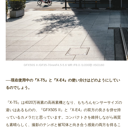
GFX50S II /GF35-70mmF4.5-5.6 WR /F8.0 /1/200秒 /ISO160
──現在使用中の『X-T5』と『X-E4』の使い分けはどのようにしてい
るのでしょう。
『X-T5』は4020万画素の高画素機となり、もちろんセンサーサイズの
違いはあるものの、『GFX50S II』と『X-E4』の双方の良さを併せ持
っているカメラだと思っています。コンパクトさを維持しながら画質
も素晴らしく、撮影のテンポと被写体と向き合う感覚の両方を得るこ