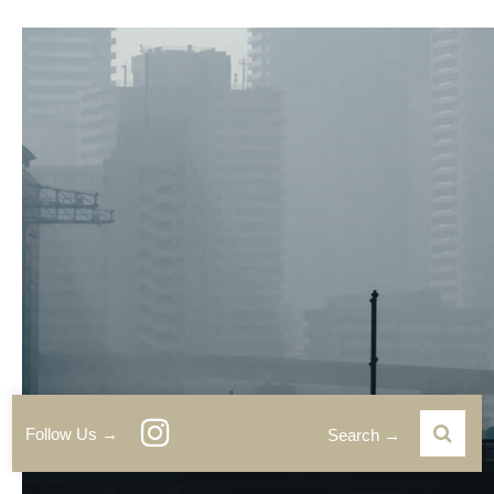
Follow Us →
Search →