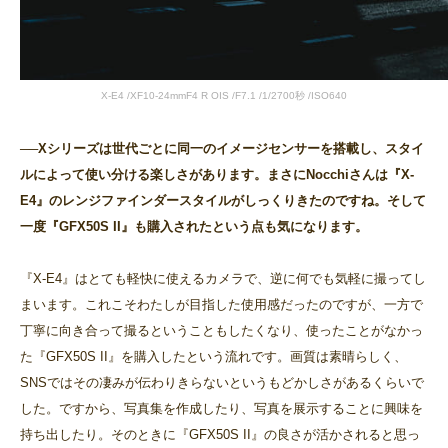
X-E4 /XF10-24mmF4 R OIS /F7.1 /1/2700秒 /ISO640
──Xシリーズは世代ごとに同一のイメージセンサーを搭載し、スタイ
ルによって使い分ける楽しさがあります。まさにNocchiさんは『X-
E4』のレンジファインダースタイルがしっくりきたのですね。そして
一度『GFX50S II』も購入されたという点も気になります。
『X-E4』はとても軽快に使えるカメラで、逆に何でも気軽に撮ってし
まいます。これこそわたしが目指した使用感だったのですが、一方で
丁寧に向き合って撮るということもしたくなり、使ったことがなかっ
た『GFX50S II』を購入したという流れです。画質は素晴らしく、
SNSではその凄みが伝わりきらないというもどかしさがあるくらいで
した。ですから、写真集を作成したり、写真を展示することに興味を
持ち出したり。そのときに『GFX50S II』の良さが活かされると思っ