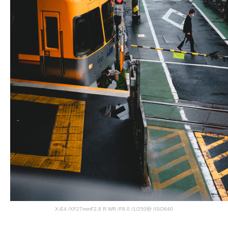
X-E4 /XF27mmF2.8 R WR /F8.0 /1/250秒 /ISO640