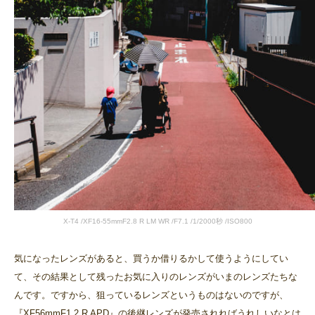
X-T4 /XF16-55mmF2.8 R LM WR /F7.1 /1/2000秒 /ISO800
気になったレンズがあると、買うか借りるかして使うようにしてい
て、その結果として残ったお気に入りのレンズがいまのレンズたちな
んです。ですから、狙っているレンズというものはないのですが、
『XF56mmF1.2 R APD』の後継レンズが発売されればうれしいなとは