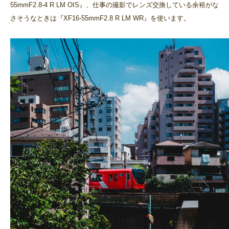
55mmF2.8-4 R LM OIS』、仕事の撮影でレンズ交換している余裕がな
さそうなときは『XF16-55mmF2.8 R LM WR』を使います。