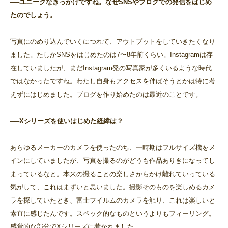
──ユニークなきっかけですね。なぜSNSやブログでの発信をはじめ
たのでしょう。
写真にのめり込んでいくにつれて、アウトプットをしていきたくなり
ました。たしかSNSをはじめたのは7〜8年前くらい。Instagramは存
在していましたが、まだInstagram発の写真家が多くいるような時代
ではなかったですね。わたし自身もアクセスを伸ばそうとかは特に考
えずにはじめました。ブログを作り始めたのは最近のことです。
──Xシリーズを使いはじめた経緯は？
あらゆるメーカーのカメラを使ったのち、一時期はフルサイズ機をメ
インにしていましたが、写真を撮るのがどうも作品ありきになってし
まっているなと。本来の撮ることの楽しさからかけ離れていっている
気がして、これはまずいと思いました。撮影そのものを楽しめるカメ
ラを探していたとき、富士フイルムのカメラを触り、これは楽しいと
素直に感じたんです。スペック的なものというよりもフィーリング。
感覚的な部分でXシリーズに惹かれました。