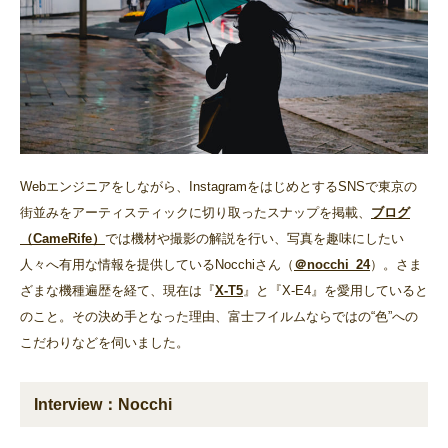
Webエンジニアをしながら、InstagramをはじめとするSNSで東京の
街並みをアーティスティックに切り取ったスナップを掲載、
ブログ
（CameRife）
では機材や撮影の解説を行い、写真を趣味にしたい
人々へ有用な情報を提供しているNocchiさん（
＠nocchi_24
）。さま
ざまな機種遍歴を経て、現在は『
X-T5
』と『X-E4』を愛用していると
のこと。その決め手となった理由、富士フイルムならではの“色”への
こだわりなどを伺いました。
Interview：Nocchi