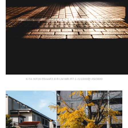
X-T4 /XF16-55mmF2.8 R LM WR /F7.1 /1/1000秒 /ISO800