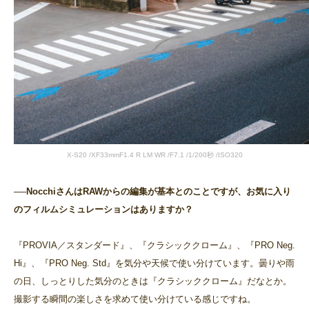
X-S20 /XF33mmF1.4 R LM WR /F7.1 /1/200秒 /ISO320
──NocchiさんはRAWからの編集が基本とのことですが、お気に入り
のフィルムシミュレーションはありますか？
『PROVIA／スタンダード』、『クラシッククローム』、『PRO Neg.
Hi』、『PRO Neg. Std』を気分や天候で使い分けています。曇りや雨
の日、しっとりした気分のときは『クラシッククローム』だなとか。
撮影する瞬間の楽しさを求めて使い分けている感じですね。