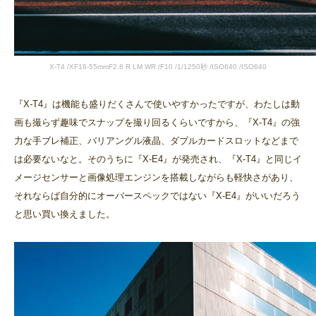
X-T4 /XF16-55mmF2.8 R LM WR /F10 /1/1250秒 /ISO640 /ISO640
『X-T4』は機能も盛りだくさんで使いやすかったですが、わたしは動
画も撮らず趣味でスナップを撮り回るくらいですから、『X-T4』の強
力な手ブレ補正、バリアングル液晶、ダブルカードスロットなどまで
は必要ないなと。そのうちに『X-E4』が発売され、『X-T4』と同じイ
メージセンサーと画像処理エンジンを搭載しながらも軽快さがあり、
それならば自分的にオーバースペックではない『X-E4』がいいだろう
と思い買い換えました。