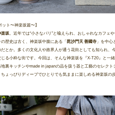
スポット〜神楽坂篇〜】
神楽坂
。近年では“小さなパリ”と喩えられ、おしゃれなカフェ
その歴史は古く、神楽坂中腹にある「
毘沙門天 善國寺
」を中心
のだとか。多くの文化人や政界人が通う花街としても知られ、
じる小粋な街です。今回は、そんな神楽坂を『X-T20』と一
裏キッチンやmade in japanの品を扱う器と工藝のセレク
、ちょっぴりディープでひとりでも気ままに楽しめる神楽坂の