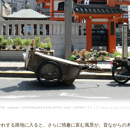
-T20（camera）/ XF18-55mmF2.8-4 R LM OIS（lens）/ ASTIA/ソフト（フィルムシミュレーショ
かれする路地に入ると、さらに情趣に富む風景が。昔ながらの