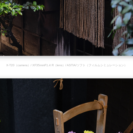
X-T20（camera）/ XF35mmF1.4 R（lens）/ ASTIA/ソフト（フィルムシミュレーション）