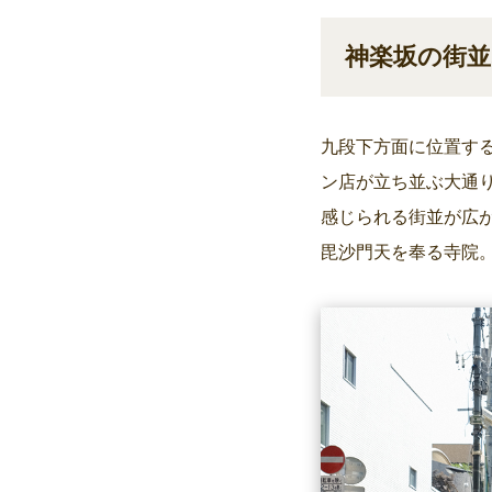
神楽坂の街並
九段下方面に位置す
ン店が立ち並ぶ大通
感じられる街並が広
毘沙門天を奉る寺院