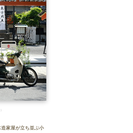
ン）
木造家屋が立ち並ぶ小