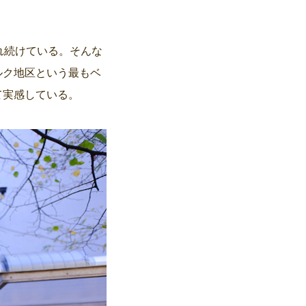
れ続けている。そんな
ルク地区という最もベ
て実感している。