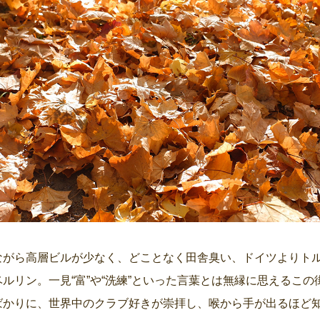
ながら高層ビルが少なく、どことなく田舎臭い、ドイツよりト
ルリン。一見“富”や“洗練”といった言葉とは無縁に思えるこ
ばかりに、世界中のクラブ好きが崇拝し、喉から手が出るほど