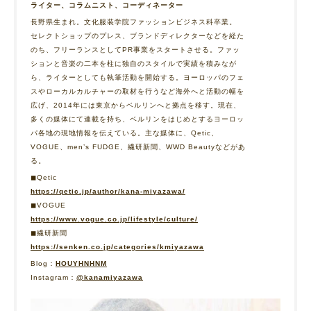
ライター、コラムニスト、コーディネーター
長野県生まれ。文化服装学院ファッションビジネス科卒業。
セレクトショップのプレス、ブランドディレクターなどを経た
のち、フリーランスとしてPR事業をスタートさせる。ファッ
ションと音楽の二本を柱に独自のスタイルで実績を積みなが
ら、ライターとしても執筆活動を開始する。ヨーロッパのフェ
スやローカルカルチャーの取材を行うなど海外へと活動の幅を
広げ、2014年には東京からベルリンへと拠点を移す。現在、
多くの媒体にて連載を持ち、ベルリンをはじめとするヨーロッ
パ各地の現地情報を伝えている。主な媒体に、Qetic、
VOGUE、men’s FUDGE、繊研新聞、WWD Beautyなどがあ
る。
◼︎Qetic
https://qetic.jp/author/kana-miyazawa/
◼︎VOGUE
https://www.vogue.co.jp/lifestyle/culture/
◼︎繊研新聞
https://senken.co.jp/categories/kmiyazawa
Blog：
HOUYHNHNM
Instagram：
@kanamiyazawa