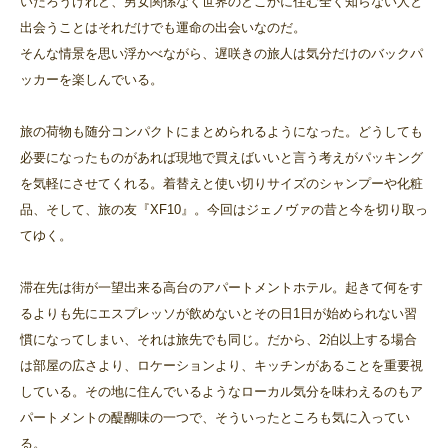
いだろうけれど、男女関係なく世界のどこかに住む全く知らない人と
出会うことはそれだけでも運命の出会いなのだ。
そんな情景を思い浮かべながら、遅咲きの旅人は気分だけのバックパ
ッカーを楽しんでいる。
旅の荷物も随分コンパクトにまとめられるようになった。どうしても
必要になったものがあれば現地で買えばいいと言う考えがパッキング
を気軽にさせてくれる。着替えと使い切りサイズのシャンプーや化粧
品、そして、旅の友『XF10』。今回はジェノヴァの昔と今を切り取っ
てゆく。
滞在先は街が一望出来る高台のアパートメントホテル。起きて何をす
るよりも先にエスプレッソが飲めないとその日1日が始められない習
慣になってしまい、それは旅先でも同じ。だから、2泊以上する場合
は部屋の広さより、ロケーションより、キッチンがあることを重要視
している。その地に住んでいるようなローカル気分を味わえるのもア
パートメントの醍醐味の一つで、そういったところも気に入ってい
る。