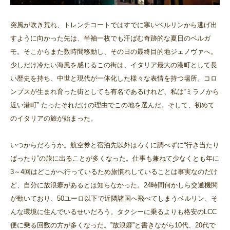
突風が吹き荒れ、トレンチコートではすでに寒いベルリンから逃げ出
すように向かった先は、半袖一枚でも汗ばむ奇跡的な夏日のベルガ
モ。そこからまた数時間移動し、その日の最終目的地ジェノヴァへ。
少しだけ冷たい海風を感じるこの街は、イタリア最大の港町として長
い歴史を持ち、中世と現代が一体化した様々な表情を持つ場所。コロ
ンブスが生まれ育った街としても有名であるけれど、私は“ミラノから
近い港町” たったそれだけの理由でこの地を選んだ。そして、初めて
のイタリアの旅が始まった。
いつからだろうか。航空券と宿泊先以外はろくに調べずに“行き当たり
ばったり”の旅に出ることが多くなった。仕事も兼ねて少なくとも年に
3～4回はどこかへ行っているため旅慣れしていることは事実なのだけ
ど、自分に放浪癖があるとは知らなかった。24時間何かしら交通機関
が動いており、50ユーロ以下で近隣諸国へ飛べてしまうベルリン、そ
んな環境に住んでいるせいだろう。タクシーに乗るよりも格安のLCC
便に乗る回数の方が多くなった。”放浪癖”と書きながら10代、20代で