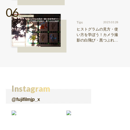
l.1〜
Tips
2025.03.28
ヒストグラムの見方・使
い方を学ぼう！カメラ撮
影の白飛び・黒つぶれを
解決【Snap & Learn vol.
28】
Instagram
@fujifilmjp_x