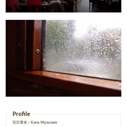
Profile
宮沢香奈／Kana Miyazawa