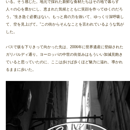
いる。そう感じた。地元で採れた新鮮な食材たちはその地で暮らす
人々の心を豊かにし、恵まれた気候とともに笑顔を作ってゆくのだろ
う。“生き急ぐ必要はない。もっと肩の力を抜いて、ゆっくり深呼吸し
て、空を見上げて。”この街からそんなことを言われているような気が
した。
バスで坂を下りきって向かった先は、2006年に世界遺産に登録された
ガリバルディ通り。ヨーロッパの中世の街並みはもういい加減見飽き
ていると思っていたのに、ここは歩けば歩くほど魅力に溢れ、導かれ
るままに歩いた。