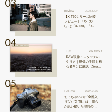
Review
2025.12.24
【X-T30シリーズ比較
レビュー】『X-T30 II
I』は『X-T30』『X-T3
0 II』からどう進化した
のか？
Tips
2024.09.24
RAW現像・レタッチの
やり方｜現像の手順を初
心者向けに解説【Snap
& Learn vol.20】
Column
2024.01.30
ちっちゃいのに“全部入
り”の『X-T5』は、僕ら
が思い描いた理想の写
真機。〜記憶カメラ vo