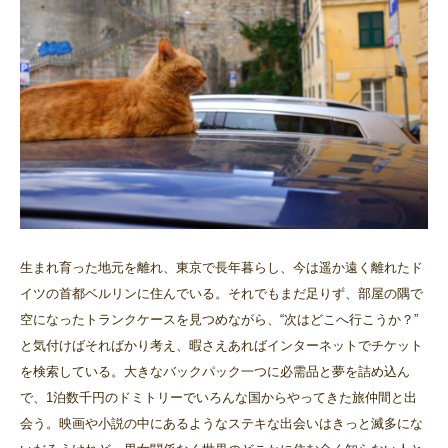
生まれ育った地元を離れ、東京で長年暮らし、今は遥か遠く離れたド
イツの首都ベルリンに住んでいる。それでもまだ足りず、部屋の隅で
空になったトランクケースを見つめながら、“次はどこへ行こうか？”
と気付けばそればかり考え、暇さえあればインターネットでチケット
を検索している。大きなバックパック一つに必需品と夢を詰め込ん
で、1泊数千円のドミトリーでいろんな国からやってきた旅仲間と出
会う。映画や小説の中にあるようなステキな出会いはきっと滅多にな