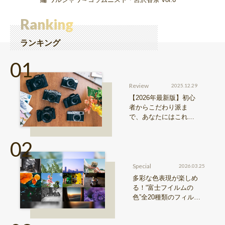
Ranking
ランキング
Review
2025.12.29
【2026年最新版】初心
者からこだわり派ま
で、あなたにはこれが
おすすめ！FUJIFILM
『Xシリーズ』&『GFX
シリーズ』機種比較！
Special
2026.03.25
多彩な色表現が楽しめ
る！“富士フイルムの
色”全20種類のフィルム
シミュレーションをご紹
介