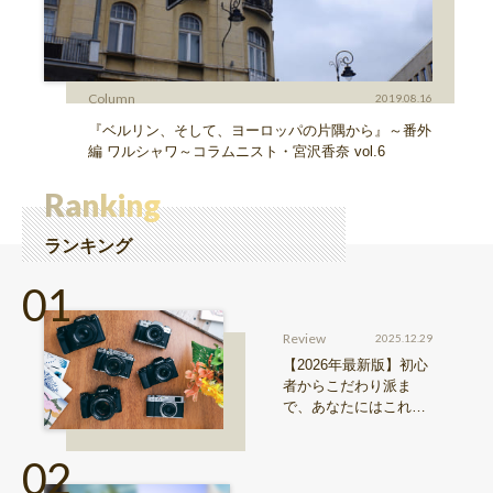
Column
2019.08.16
『ベルリン、そして、ヨーロッパの片隅から』～番外
編 ワルシャワ～コラムニスト・宮沢香奈 vol.6
Ranking
ランキング
Review
2025.12.29
【2026年最新版】初心
者からこだわり派ま
で、あなたにはこれが
おすすめ！FUJIFILM
『Xシリーズ』&『GFX
シリーズ』機種比較！