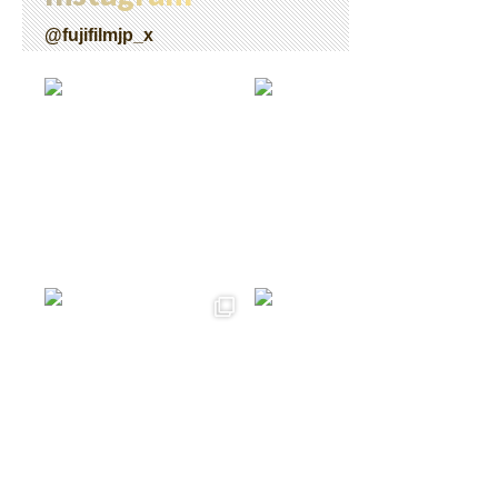
@fujifilmjp_x