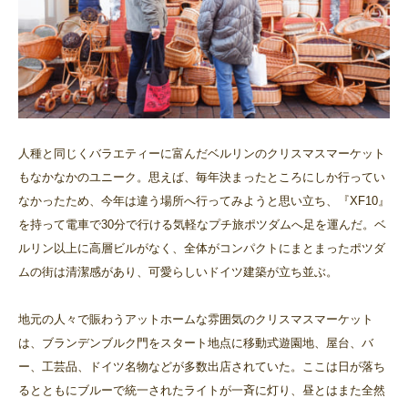
人種と同じくバラエティーに富んだベルリンのクリスマスマーケット
もなかなかのユニーク。思えば、毎年決まったところにしか行ってい
なかったため、今年は違う場所へ行ってみようと思い立ち、『XF10』
を持って電車で30分で行ける気軽なプチ旅ポツダムへ足を運んだ。ベ
ルリン以上に高層ビルがなく、全体がコンパクトにまとまったポツダ
ムの街は清潔感があり、可愛らしいドイツ建築が立ち並ぶ。
地元の人々で賑わうアットホームな雰囲気のクリスマスマーケット
は、ブランデンブルク門をスタート地点に移動式遊園地、屋台、バ
ー、工芸品、ドイツ名物などが多数出店されていた。ここは日が落ち
るとともにブルーで統一されたライトが一斉に灯り、昼とはまた全然