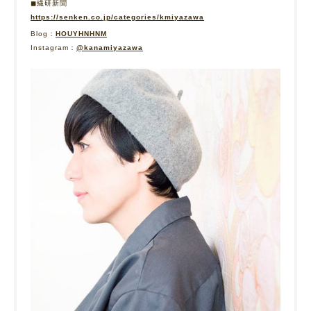
◼︎繊研新聞
https://senken.co.jp/categories/kmiyazawa
Blog：
HOUYHNHNM
Instagram：
@kanamiyazawa