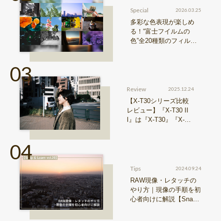
Special
2026.03.25
多彩な色表現が楽しめ
る！“富士フイルムの
色”全20種類のフィルム
シミュレーションをご紹
介
Review
2025.12.24
【X-T30シリーズ比較
レビュー】『X-T30 II
I』は『X-T30』『X-T3
0 II』からどう進化した
のか？
Tips
2024.09.24
RAW現像・レタッチの
やり方｜現像の手順を初
心者向けに解説【Snap
& Learn vol.20】