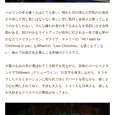
ベルリンの冬を嫌う人はとても多い。晴れた日の澄んだ空気の心地良
さや決して同じ色にはならない美しい空に気付く余裕さえ奪ってしま
うのかもしれない。そんな嫌われ者の冬でもみんなを笑顔にさせる時
期がある。煌びやかなライトアップが街中に灯される一年で最も華や
かなクリスマスシーズン。マライア・キャリーの『All I want for
Christmas is you』もWham!の『Last Christmas』も聴こえてこな
い、厳かで伝統文化を重んじる本物のクリスマス。
大量のもみの木が運ばれてくる様子を見ながら、街角のコーヒースタ
ンドで“Glühwein（グリューワイン）”の文字を発見しながら、キラキ
ラしたイルミネーションに彩られてゆくデパートを見ながら、嬉しさ
で心が満たされてゆく。子供も大人も、ドイツ人も日本人も、誰しも
が大好きなクリスマスの季節がやってきた。