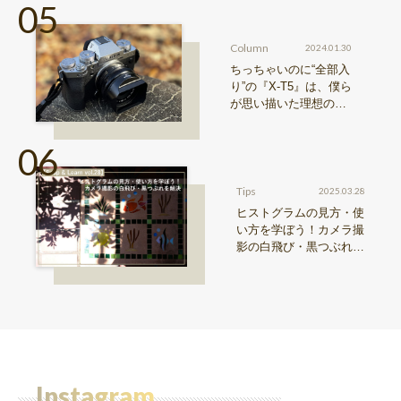
Column
2024.01.30
ちっちゃいのに“全部入
り”の『X-T5』は、僕ら
が思い描いた理想の写
真機。〜記憶カメラ vo
l.1〜
Tips
2025.03.28
ヒストグラムの見方・使
い方を学ぼう！カメラ撮
影の白飛び・黒つぶれを
解決【Snap & Learn vol.
28】
Instagram