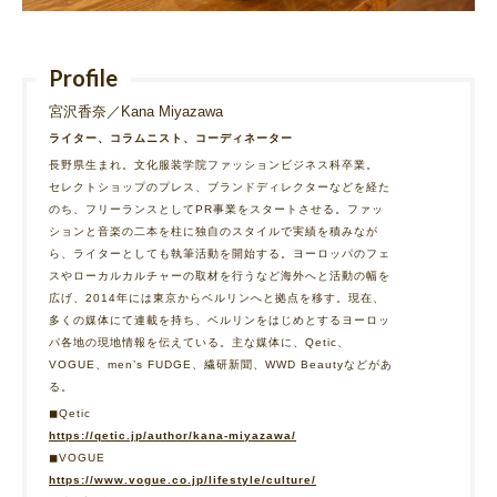
Profile
宮沢香奈／Kana Miyazawa
ライター、コラムニスト、コーディネーター
長野県生まれ。文化服装学院ファッションビジネス科卒業。
セレクトショップのプレス、ブランドディレクターなどを経た
のち、フリーランスとしてPR事業をスタートさせる。ファッ
ションと音楽の二本を柱に独自のスタイルで実績を積みなが
ら、ライターとしても執筆活動を開始する。ヨーロッパのフェ
スやローカルカルチャーの取材を行うなど海外へと活動の幅を
広げ、2014年には東京からベルリンへと拠点を移す。現在、
多くの媒体にて連載を持ち、ベルリンをはじめとするヨーロッ
パ各地の現地情報を伝えている。主な媒体に、Qetic、
VOGUE、men’s FUDGE、繊研新聞、WWD Beautyなどがあ
る。
◼︎Qetic
https://qetic.jp/author/kana-miyazawa/
◼︎VOGUE
https://www.vogue.co.jp/lifestyle/culture/