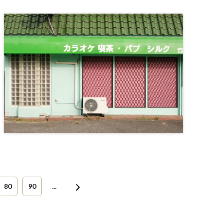
80
90
...