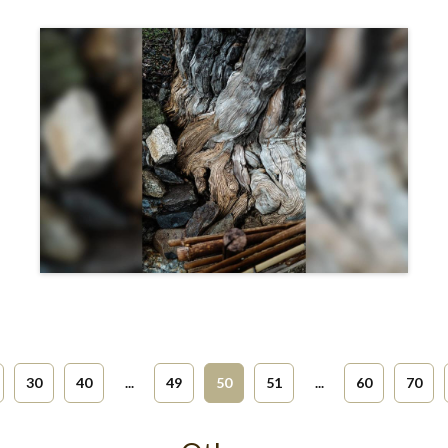
30
40
...
49
50
51
...
60
70