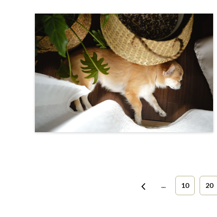
...
10
20