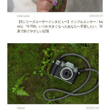
Interview
2025.05.19
【Xシリーズユーザーインタビュー】インフルエンサー・ka
oriと『X-T50』いつか大きくなったあなたへ手渡したい、写
真で紡ぐやさしい記憶
News
2025.03.19