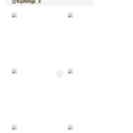
@fujifilmjp_x