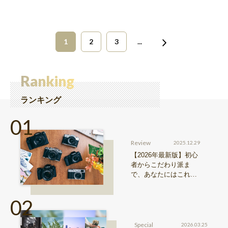
1
2
3
...
Ranking
ランキング
Review
2025.12.29
【2026年最新版】初心
者からこだわり派ま
で、あなたにはこれが
おすすめ！FUJIFILM
『Xシリーズ』&『GFX
シリーズ』機種比較！
Special
2026.03.25