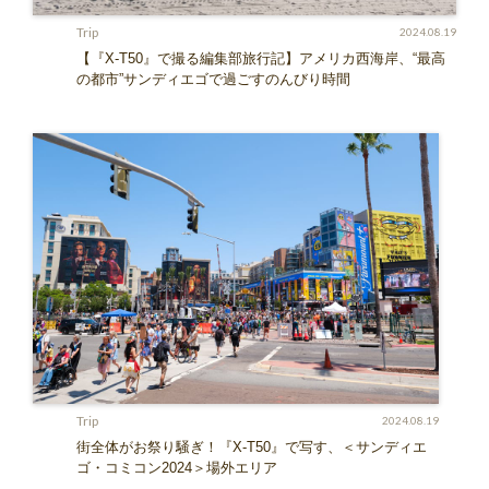
Trip
2024.08.19
【『X-T50』で撮る編集部旅行記】アメリカ西海岸、“最高
の都市”サンディエゴで過ごすのんびり時間
Trip
2024.08.19
街全体がお祭り騒ぎ！『X-T50』で写す、＜サンディエ
ゴ・コミコン2024＞場外エリア