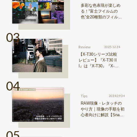
多彩な色表現が楽しめ
る！“富士フイルムの
色”全20種類のフィルム
シミュレーションをご紹
介
Review
2025.12.24
【X-T30シリーズ比較
レビュー】『X-T30 II
I』は『X-T30』『X-T3
0 II』からどう進化した
のか？
Tips
2024.09.24
RAW現像・レタッチの
やり方｜現像の手順を初
心者向けに解説【Snap
& Learn vol.20】