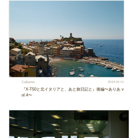
Column
2024.10.11
『X-T50と北イタリアと、あと旅日記と』後編〜ありあ v
ol.4〜