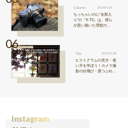
Column
2024.01.30
ちっちゃいのに“全部入
り”の『X-T5』は、僕ら
が思い描いた理想の写
真機。〜記憶カメラ vo
l.1〜
Tips
2025.03.28
ヒストグラムの見方・使
い方を学ぼう！カメラ撮
影の白飛び・黒つぶれを
解決【Snap & Learn vol.
28】
Instagram